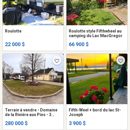
Roulotte
Roulotte style Fifthwheel au
camping du Lac MacGregor
22 000 $
66 900 $
Terrain à vendre - Domaine
Fifth-Weel + bord du lac St-
de la Rivière aux Pins - 3
Joseph
actions
280 000 $
3 900 $