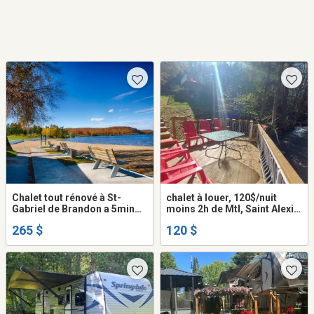
Chalet tout rénové à St-
chalet à louer, 120$/nuit
Gabriel de Brandon a 5min
moins 2h de Mtl, Saint Alexis
de marche de la plage
des Monts, Mauricie
265 $
120 $