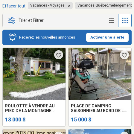
Vacances - Voyages
Vacances Québec/hébergement
Effacer tout
Trier et Filtrer
Recevez les nouvelles annonces
Activer une alerte
ROULOTTE À VENDRE AU
PLACE DE CAMPING
PIED DE LA MONTAGNE
SAISONNIER AU BORD DE LA
ROUGEMONT
RIVIÈRE RICHELIEU
18 000 $
15 000 $