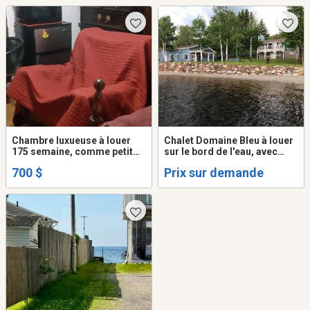
Chambre luxueuse à louer
Chalet Domaine Bleu à louer
175 semaine, comme petit
sur le bord de l'eau, avec
motel tout compris
plage privée a
700 $
Prix sur demande
Pohénégamook dans la
région du Témiscouata
membre CITCQ 301147