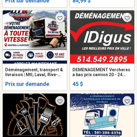
Prix sur demande
84,99 $
2895
diesel inclus dans prix ... )
Déménagement, transport &
DEMENAGEMENT Vercheres
livraison | Mtl, Laval, Rive-
a bas prix camion 20 - 24
N/Sud
pieds + 2 demenageurs. 514-
Prix sur demande
45 $
549-2895