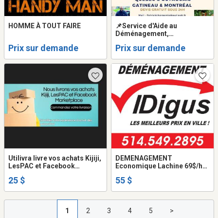
HOMME À TOUT FAIRE
📌Service d'Aide au
Déménagement,
Manutention & Assemblage
Prix sur demande
Prix sur demande
de Meubles | Pro & Équipé
Utilivra livre vos achats Kijiji,
DEMENAGEMENT
LesPAC et Facebook
Economique Lachine 69$/h
Marketplace/ Utilivra
camion + 2 demenageurs.
25 $
55 $
delivers your Kijiji, LesPAC
514-993-2895
and Facebook Marketplace
purchases
1
2
3
4
5
>