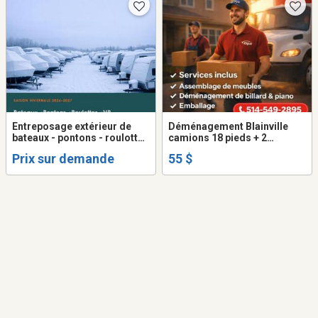
Entreposage extérieur de
Déménagement Blainville
bateaux - pontons - roulotte
camions 18 pieds + 2
et VR
déménageurs ( frais Gas -
Prix sur demande
55 $
diesel inclus dans prix ... )