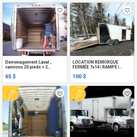
Demenagement Laval ,
LOCATION REMORQUE
camions 20 pieds + 2
FERMÉE 7x14 | RAMPE |
demenageurs ( frais gas -
DÉMÉNAGEMENT | MOTO |
65 $
100 $
disel inclus dans prix ... )
L’ASSOMPTION