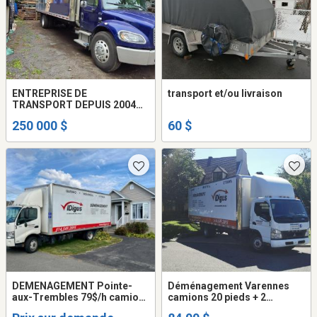
ENTREPRISE DE
transport et/ou livraison
TRANSPORT DEPUIS 2004
(22 ANS) CLÉ EN MAIN À
250 000 $
60 $
VENDRE
DEMENAGEMENT Pointe-
Déménagement Varennes
aux-Trembles 79$/h camion
camions 20 pieds + 2
+ 2 demenageurs . 514-549-
déménageurs ( frais Gas -