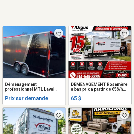
Déménagement
DEMENAGEMENT Rosemère
professionnel MTL Laval
a bas prix a partir de 65$/h
Rive-Sud Rive-Nord
camion 20 - 24 pieds +2
Prix sur demande
65 $
Laurentides — Camion fermé
demenageurs. 514-549-2895
20 pieds