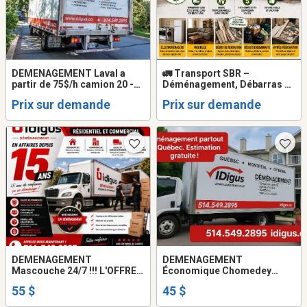
DEMENAGEMENT Laval a
🚛 Transport SBR –
partir de 75$/h camion 20 -
Déménagement, Débarras &
24 pieds + 2
Ramassage Rapide à
Prix sur demande
Prix sur demande
demenageurs.514-993-2895
Montréal/Laval
DEMENAGEMENT
DEMENAGEMENT
Mascouche 24/7 !!! L'OFFRE
Économique Chomedey
SPECIALE a partir de 55$ par
camion 20 pieds + 2
55 $
45 $
heure
déménageurs. 514-993-2895