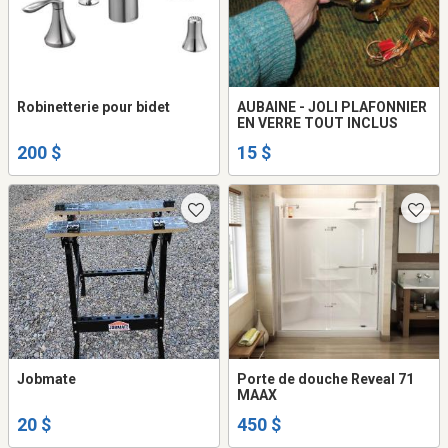
Robinetterie pour bidet
AUBAINE - JOLI PLAFONNIER
EN VERRE TOUT INCLUS
200 $
15 $
Jobmate
Porte de douche Reveal 71
MAAX
20 $
450 $