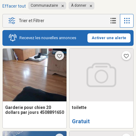
Communautaire
À donner
Effacer tout
Trier et Filtrer
Recevez les nouvelles annonces
Activer une alerte
Garderie pour chien 20
toilette
dollars par jours 4508891650
Gratuit