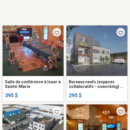
Salle de conférence à louer à
Bureaux neufs (espaces
Sainte-Marie
collaboratifs - coworking) à
louer court ou long terme, à
395 $
295 $
SAINTE-MARIE