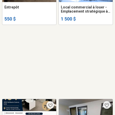
Entrepôt
Local commercial à louer -
Emplacement stratégique à
Montmagny / 1 500,00 $ + TX
550 $
1 500 $
par mois