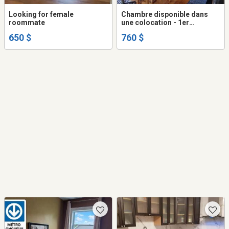
Looking for female
Chambre disponible dans
roommate
une colocation - 1er
septembre – Montréal – Ville
650 $
760 $
Marie760