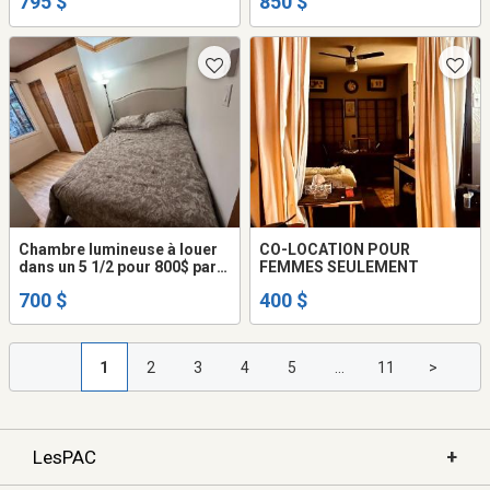
795 $
850 $
Chambre lumineuse à louer
CO-LOCATION POUR
dans un 5 1/2 pour 800$ par
FEMMES SEULEMENT
mois (B) (électricité, câble,
700 $
400 $
internet)
1
2
3
4
5
...
11
>
+
LesPAC