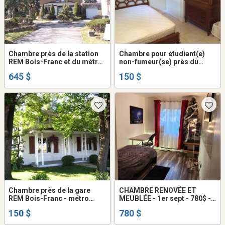
Chambre près de la station
Chambre pour étudiant(e)
REM Bois-Franc et du métro
non-fumeur(se) près du
Côte-Vertu -- Stationnement
métro Du Collège (8 minutes
645 $
150 $
privé - Private parking -
de marche)
Metro Côte-Vertu
Chambre près de la gare
CHAMBRE RENOVÉE ET
REM Bois-Franc - métro
MEUBLÉE - 1er sept - 780$ -
Côte Vertu (avec
Plaza Côte-des-Neiges
150 $
780 $
stationnement privé)