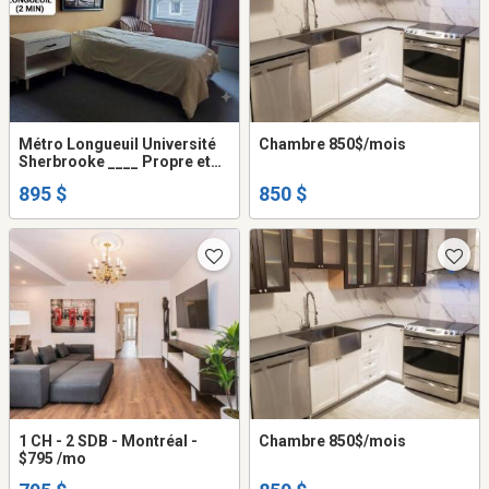
Métro Longueuil Université
Chambre 850$/mois
Sherbrooke ____ Propre et
Paisible __ Accès rapide:
895 $
850 $
UdeS, UQAM, McGill, INRS,
ÉNA, Collège Ellis, Canadian
Space Agency
1 CH - 2 SDB - Montréal -
Chambre 850$/mois
$795 /mo