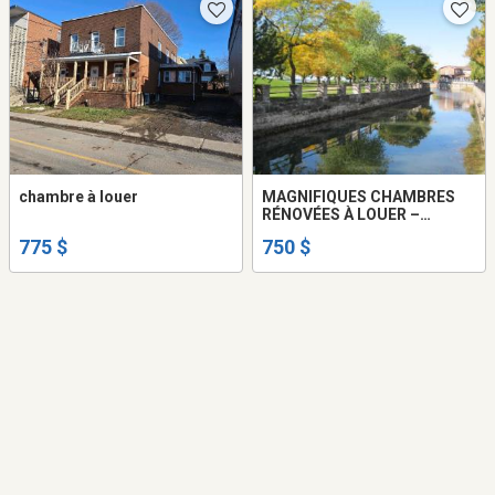
chambre à louer
MAGNIFIQUES CHAMBRES
RÉNOVÉES À LOUER –
LACHINE –TOUT INCLUS –
775 $
750 $
750 $