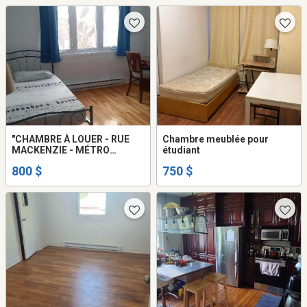
"CHAMBRE À LOUER - RUE
Chambre meublée pour
MACKENZIE - MÉTRO
étudiant
PLAMONDON (HOMMES) -
800 $
750 $
ROOM TO RENT ON
MACKENZIE - PLAMONDON
METRO (MEN) "