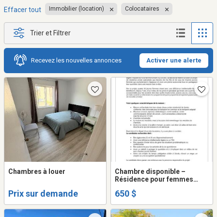
Immobilier (location)
Colocataires
Effacer tout
Trier et Filtrer
Recevez les nouvelles annonces
Activer une alerte
Chambres à louer
Chambre disponible –
Résidence pour femmes
vivant avec une légère
Prix sur demande
650 $
déficience intellectuelle