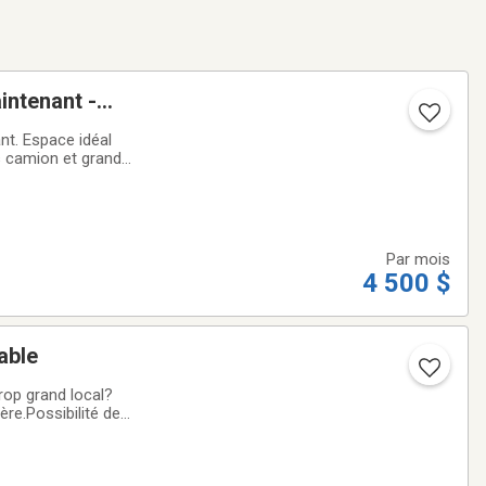
intenant -
nt. Espace idéal
ès camion et grande
ctionnalité
Par mois
4 500 $
able
rop grand local?
re.Possibilité de
 une entreprise en