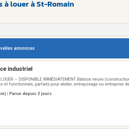
s à louer à St-Romain
ouvelles annonces
ce industriel
NIBLE IMMÉDIATEMENT Bâtisse neuve (construction 2025) offrant
 fonctionnels, parfaits pour atelier, entreposage ou entreprise de service
m) | Parue depuis 2 jours
0 pi²