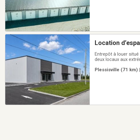
Location d’espa
Entrepôt à louer situé 
deux locaux aux extré
que le local central de 3 080 pi² 
Plessisville (71 km)
facilement être divisé.