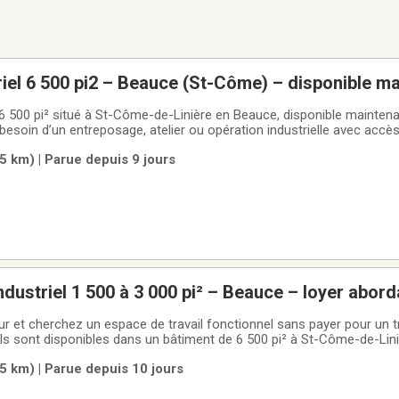
riel 6 500 pi2 – Beauce (St-Côme) – disponible ma
 6 500 pi² situé à St-Côme-de-Linière en Beauce, disponible maintena
 besoin d’un entreposage, atelier ou opération industrielle avec acc
ent.à savoir : Espace en amélioration pour optimiser l’accès et la fon
5 km) | Parue depuis 9 jours
age
ndustriel 1 500 à 3 000 pi² – Beauce – loyer abord
r et cherchez un espace de travail fonctionnel sans payer pour un t
ls sont disponibles dans un bâtiment de 6 500 pi² à St-Côme-de-Liniè
bâtiment selon vos besoins.Parfait pour une PME, un entrepreneur ou
5 km) | Parue depuis 10 jours
:🔨