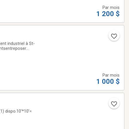
Par mois
1 200 $
t industriel à St-
entsentreposer
ces de différentes
Par mois
1 000 $
1) dispo.10’*10’=
egréSystème