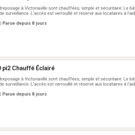
treposage à Victoriaville sont chauffées, simple et sécuritaire. Le b
 surveillance. L’accès est verrouillé et réservé aux locataires à l’ai
éverrouille par puce électronique unique à chacun. Entrepôt Cubitek 
 | Parue depuis 8 jours
durée qui
 pi2 Chauffé Éclairé
treposage à Victoriaville sont chauffées, simple et sécuritaire. Le b
 surveillance. L’accès est verrouillé et réservé aux locataires à l’ai
éverrouille par puce électronique unique à chacun. Entrepôt Cubitek 
 | Parue depuis 8 jours
durée qui