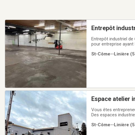
Entrepôt indust
0,91 $/pi²/mois
Entrepôt industriel de
pour entreprise ayant
flexibilité d’aménagem
St-Côme--Linière (5
(incluant porte de gar
Espace atelier i
Vous êtes entrepreneu
Des espaces industrie
louer une portion du 
St-Côme--Linière (5
croissance.Idéal pour 