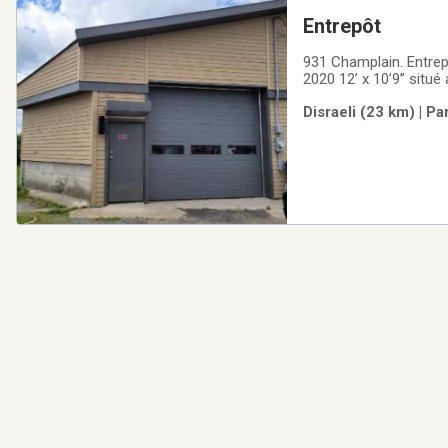
Entrepôt
931 Champlain. Entrep
2020 12’ x 10’9’’ situ
du Lac
Disraeli (23 km) | P