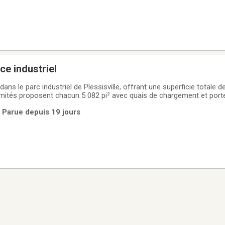
ce industriel
dans le parc industriel de Plessisville, offrant une superficie totale d
mités proposent chacun 5 082 pi² avec quais de chargement et porte
possède une porte de 16 x 16. Présentement ouvert, l'espace peut
 | Parue depuis 19 jours