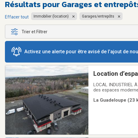
Résultats pour
Garages et entrepôt
Immobilier (location)
Garages/entrepôts
Effacer tout
Trier et Filtrer
Activez une alerte pour être avisé de l’ajout de n
Location d’espa
LOCAL INDUSTRIEL À LOUER -- DISPO
des espaces modernes et
garage 14 x 14 pi Hauteur libre de plus de 16 pi Superficies disponibles : 1 200 pi², 1 800 pi² ou possibilité de
La Guadeloupe (23 k
combiner jusqu'à 2 40