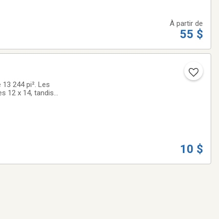
À partir de
55 $
e 13 244 pi². Les
s 12 x 14, tandis
10 $