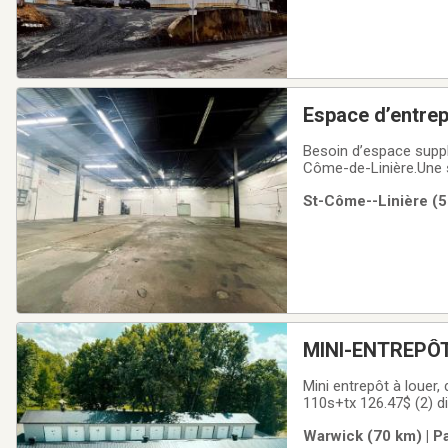
Espace d’entre
Besoin d’espace suppl
Côme-de-Linière.Une 
inventaire saisonnierl
St-Côme--Linière (5
superficies✅ accès fa
MINI-ENTREPÔ
Mini entrepôt à louer,
110s+tx 126.47$ (2) d
dispo.10’*24’=240$+t
Warwick (70 km) | P
d’échangeur d’airSys