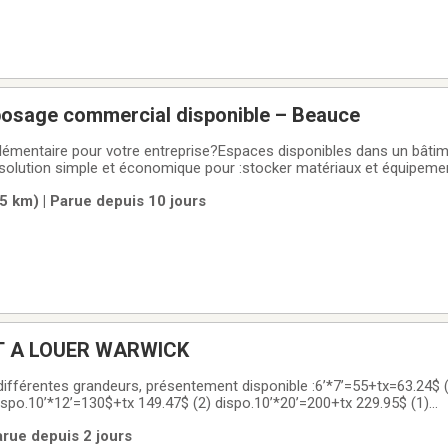
posage commercial disponible – Beauce
émentaire pour votre entreprise?Espaces disponibles dans un bâtimen
solution simple et économique pour :stocker matériaux et équipem
ibérer de l’espace dans vos installations actuellesDisponible :✅ espa
5 km) | Parue depuis 10 jours
cile au
T A LOUER WARWICK
 différentes grandeurs, présentement disponible :6’*7’=55+tx=63.24$ (
ispo.10’*12’=130$+tx 149.47$ (2) dispo.10’*20’=200+tx 229.95$ (1)
x 275.88$ (1) dispo.Système de chauffage au plancher tempéré 5 d
arue depuis 2 jours
tème de caméra de