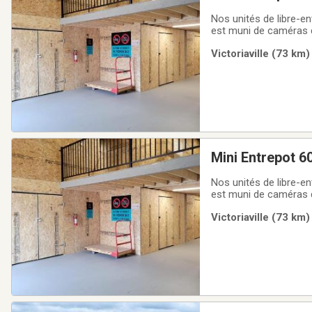
Nos unités de libre-en
est muni de caméras de
électronique qui se d
Victoriaville (73 km)
d'entreposer selon la 
Mini Entrepot 60
Nos unités de libre-en
est muni de caméras de
électronique qui se d
Victoriaville (73 km)
d'entreposer selon la 