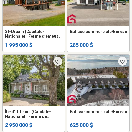
St-Urbain (Capitale-
Bâtisse commerciale/Bureau
Nationale) : Ferme d’émeus
sur terre de 24,63 acres
1 995 000 $
285 000 $
Île-d’Orléans (Capitale-
Bâtisse commerciale/Bureau
Nationale) : Ferme de
production et de
2 950 000 $
625 000 $
transformation de lait de
chèvre