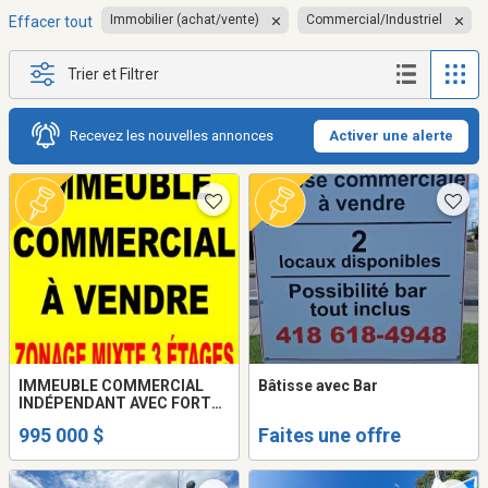
Immobilier (achat/vente)
Commercial/Industriel
Effacer tout
Trier et Filtrer
Recevez les nouvelles annonces
Activer une alerte
IMMEUBLE COMMERCIAL
Bâtisse avec Bar
INDÉPENDANT AVEC FORT
POTENTIEL DE
995 000 $
Faites une offre
REDÉVELOPPEMENT