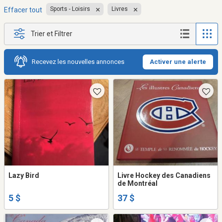
Sports - Loisirs
Livres
Effacer tout
Trier et Filtrer
Recevez les nouvelles annonces
Activer une alerte
Lazy Bird
Livre Hockey des Canadiens
de Montréal
5 $
37 $