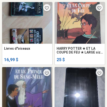
Livres d"oiseaux
HARRY POTTER ★ ET LA
COUPE DE FEU ★ LARGE size
★ rowling COMME NEUF
16,99 $
25 $
FORMAT LARGE