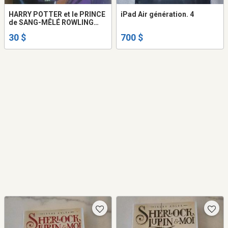
HARRY POTTER et le PRINCE
iPad Air génération. 4
de SANG-MÊLÉ ROWLING
comm Neuf + AUTRE LIVRE
30 $
700 $
de POTTER +