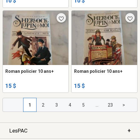
10 $
10 $
Roman policier 10 ans+
Roman policier 10 ans+
15 $
15 $
1
2
3
4
5
...
23
>
+
LesPAC