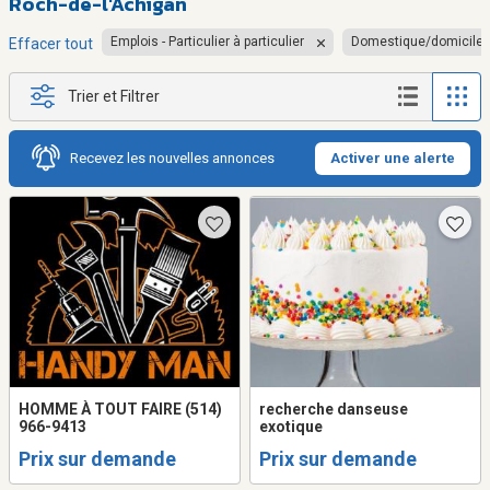
Roch-de-l'Achigan
Emplois - Particulier à particulier
Domestique/domicile
Effacer tout
Trier et Filtrer
Recevez les nouvelles annonces
Activer une alerte
HOMME À TOUT FAIRE (514)
recherche danseuse
966-9413
exotique
Prix sur demande
Prix sur demande