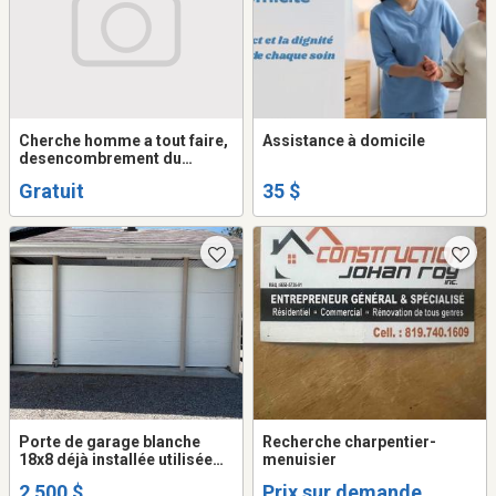
Cherche homme a tout faire,
Assistance à domicile
desencombrement du
garage, petits traveaux, aide
Gratuit
35 $
hardin etc.
Porte de garage blanche
Recherche charpentier-
18x8 déjà installée utilisée
menuisier
4ou5 fois avec toute la
2 500 $
Prix sur demande
quincaillerie comprise