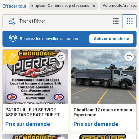
Emplois - Carrières et professions
Automobile/transpor
Effacer tout
Trier et Filtrer
Recevez les nouvelles annonces
Activer une alerte
PATROUILLEUR SERVICE
Chauffeur 12 roues dompeur.
ASSISTANCE BATTERIE ET
Expérience
CHAUFFEUR
Prix sur demande
Prix sur demande
REMORQUEUSE/TOWING