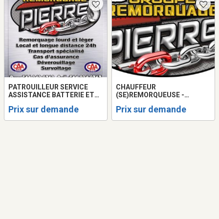
PATROUILLEUR SERVICE
CHAUFFEUR
ASSISTANCE BATTERIE ET
(SE)REMORQUEUSE -
CHAUFFEUR
TOWING DEMANDÉ ET
Prix sur demande
Prix sur demande
REMORQUEUSE/TOWING
CHAUFFEUR DE QUICK