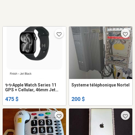
✨️✨️Apple Watch Series 11
Systeme téléphonique Nortel
GPS + Cellular, 46mm Jet
Black Aluminium Case with
475 $
200 $
Black Sport Band - M/L✨️✨️