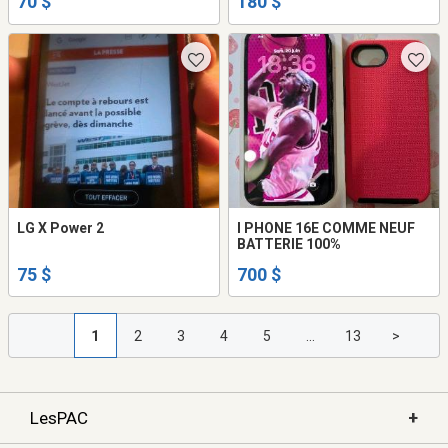
70 $
180 $
LG X Power 2
I PHONE 16E COMME NEUF
BATTERIE 100%
75 $
700 $
1
2
3
4
5
...
13
>
+
LesPAC