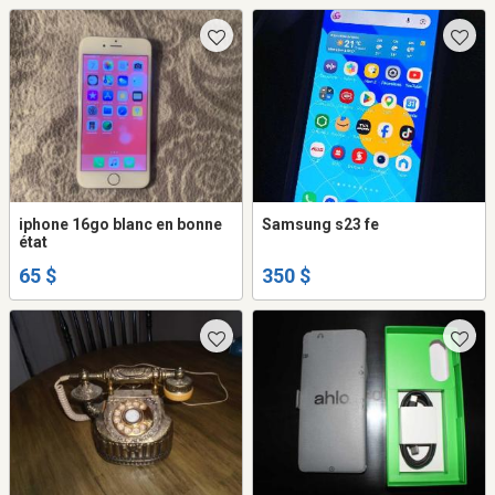
iphone 16go blanc en bonne
Samsung s23 fe
état
65 $
350 $