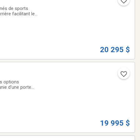
nés de sports
ère facilitant le
motoneiges, côte-
20 295 $
s options
nie d'une porte
ci la remorque
19 995 $