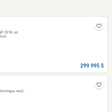
AP 2018, un
fort
s
299 995 $
électrique neuf,