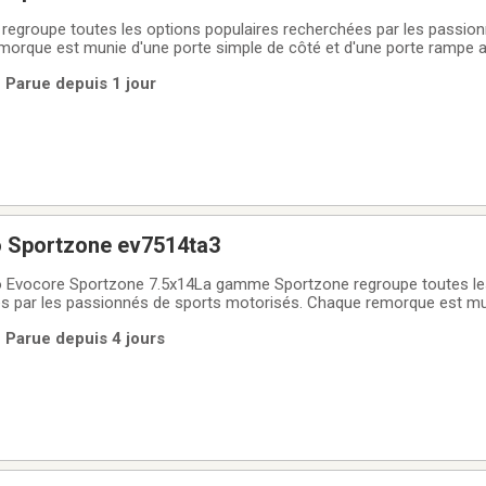
egroupe toutes les options populaires recherchées par les passion
orque est munie d'une porte simple de côté et d'une porte rampe arri
 durable, voici la remorque fermée idéale pour transporter vos VTT, 
 Parue depuis 1 jour
 bien plus
o Sportzone ev7514ta3
 Evocore Sportzone 7.5x14La gamme Sportzone regroupe toutes le
es par les passionnés de sports motorisés. Chaque remorque est mu
e porte rampe arrière facilitant le chargement. Fiable et durable, voi
 Parue depuis 4 jours
ansporter vos VTT,