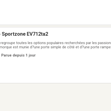
o Sportzone EV712ta2
egroupe toutes les options populaires recherchées par les passion
orque est munie d?une porte simple de côté et d?une porte rampe arr
 durable, voici la remorque fermée idéale pour transporter vos VTT, 
 Parue depuis 1 jour
 bien plus