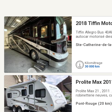
2018 Tiffin Mo
Tiffin Allegro Bus 40
autocar motorisé dies
exceptionnel.Caracté
Ste-Catherine-de-la
PowerGlideTransmissio
Kilométrage
30 000 km
Prolite Max 201
Prolite Max 21 , 2011 
robinetterie neuves, c
Pont-Rouge (20 km) 