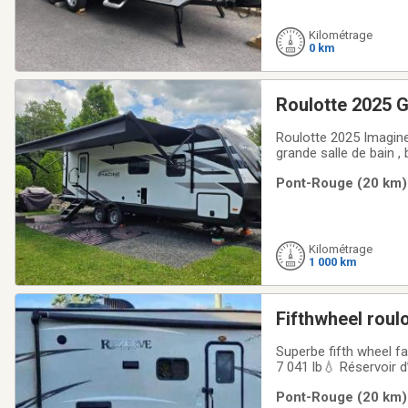
Kilométrage
0 km
Roulotte 2025 
Roulotte 2025 Imagine 2600 RB. 
grande salle de bain ,
climatisée, chauffage,
Pont-Rouge (20 km) 
courant. Fauteuils
Kilométrage
1 000 km
Fifthwheel rou
Superbe fifth wheel fa
7 041 lb💧 Réservoir 
queen✔ Section enfant
Pont-Rouge (20 km) 
Air climatisé✔ Chauf