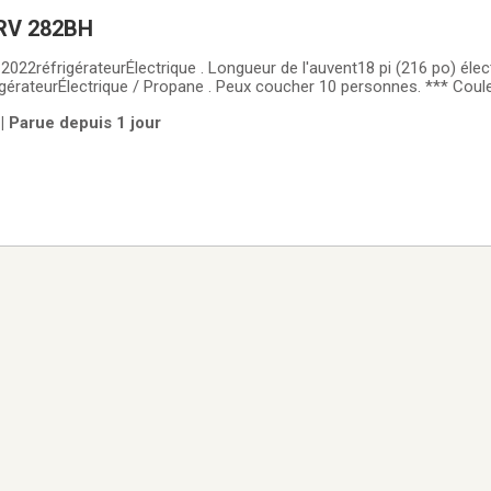
 RV 282BH
2réfrigérateurÉlectrique . Longueur de l'auvent18 pi (216 po) élec
eurÉlectrique / Propane . Peux coucher 10 personnes. *** Couleurs, options et
Sous réserve derreurs et omissions.***
 Parue depuis 1 jour