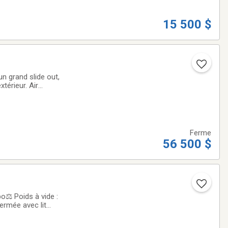
15 500 $
térieur. Air
ors de pannes de
Ferme
56 500 $
o⚖️ Poids à vide :
ermée avec lit
tte convertible✔