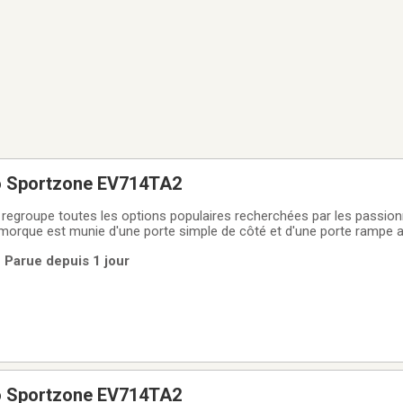
o Sportzone EV714TA2
egroupe toutes les options populaires recherchées par les passion
orque est munie d'une porte simple de côté et d'une porte rampe arri
 durable, voici la remorque fermée idéale pour transporter vos VTT, 
 Parue depuis 1 jour
 bien plus
o Sportzone EV714TA2