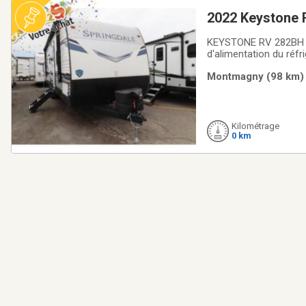
2022 Keystone
KEYSTONE RV 282BH 202
d'alimentation du réfrigérat
finis peuvent varier. 
Montmagny (98 km) |
Kilométrage
0 km