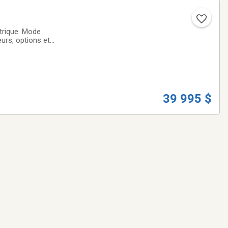
trique. Mode
39 995 $