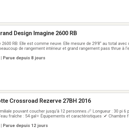
Grand Design Imagine 2600 RB
Elle est comme neuve. Elle mesure de 29'8'' au total avec un grand slide out,
 beaucoup de rangement intérieur et grand rangement pass thrue à l'ex
 chauffe-eau direct, frigo électrique alimenté par panneau solaire l
| Parue depuis 8 jours
lotte Crossroad Rezerve 27BH 2016
miliale pouvant coucher jusqu’à 12 personnes.📏 Longueur : 30 pi 6 p
d’eau fraîche : 54 gal⭐ Équipements et caractéristiques :✔ Chambre f
s avec 3 lits superposés queen✔ Grand slide-out✔ Sofa-lit et dine
| Parue depuis 12 jours
fage au