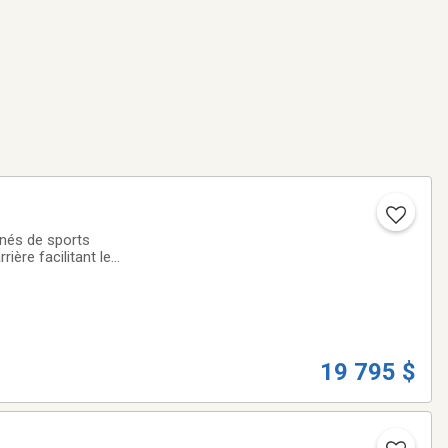
nés de sports
ère facilitant le
motoneiges, côte-
19 795 $