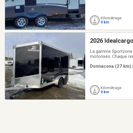
Kilométrage
0 km
2026 Idealcarg
La gamme Sportzone r
motorisés. Chaque rem
chargement. Fiable et
Donnacona (27 km) |
à-côtes, motocross et
Kilométrage
0 km