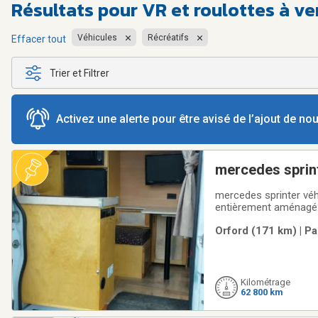
Résultats pour
VR et roulottes à v
Véhicules
Récréatifs
Effacer tout
Trier et Filtrer
Activez une alerte pour être avisé de l’ajout de n
mercedes sprint
mercedes sprinter véhi
entièrement aménagé.p
Orford (171 km) | P
Kilométrage
62 800 km