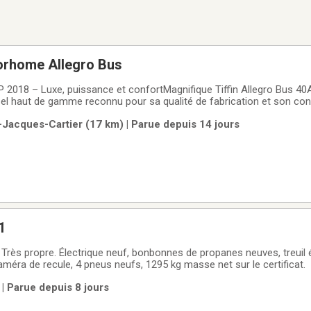
torhome Allegro Bus
AP 2018 – Luxe, puissance et confortMagnifique Tiffin Allegro Bus 40
el haut de gamme reconnu pour sa qualité de fabrication et son con
ristiques principales :Moteur Cummins ISL9 450 HP, 30,000kmChâssi
-Jacques-Cartier (17 km) | Parue depuis 14 jours
n Allison 6 vitessesLongueur : 40 pi 11 po4
1
. Très propre. Électrique neuf, bonbonnes de propanes neuves, treuil 
améra de recule, 4 pneus neufs, 1295 kg masse net sur le certificat.
| Parue depuis 8 jours