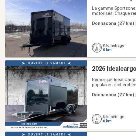
La gamme Sportzone r
motorisés. Chaque rem
chargement. Fiable et
Donnacona (27 km) |
à-côtes, motocross et
Kilométrage
0 km
2026 Idealcarg
Remorque Ideal Cargo
populaires recherché
simple de côté et d'un
Donnacona (27 km) |
fermée idéale pour tr
Kilométrage
0 km