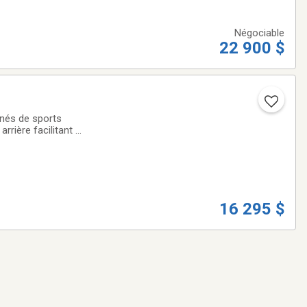
Négociable
22 900 $
nés de sports
ière facilitant le
motoneiges, côte-
16 295 $