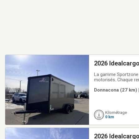
2026 Idealcarg
La gamme Sportzone r
motorisés. Chaque rem
chargement. Fiable et
Donnacona (27 km) |
à-côtes, motocross et
Kilométrage
0 km
2026 Idealcarg