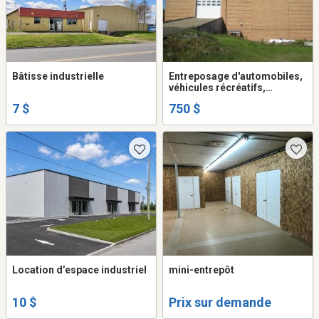
Bâtisse industrielle
Entreposage d'automobiles,
véhicules récréatifs,
roulottes, tentes-roulottes
7 $
750 $
et motos.
Location d’espace industriel
mini-entrepôt
10 $
Prix sur demande