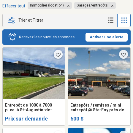
Immobilier (location)
Garages/entrepôts
Effacer tout
Trier et Filtrer
Recevez les nouvelles annonces
Activer une alerte
Entrepôt de 1000 à 7000
Entrepôts / remises / mini
pi.ca. à St-Augustin-de-
entrepôt @ Ste-Foy près des
Desmaures , disponible
Ponts
Prix sur demande
600 $
immédiatement pour
location mensuelle court
terme ou long terme