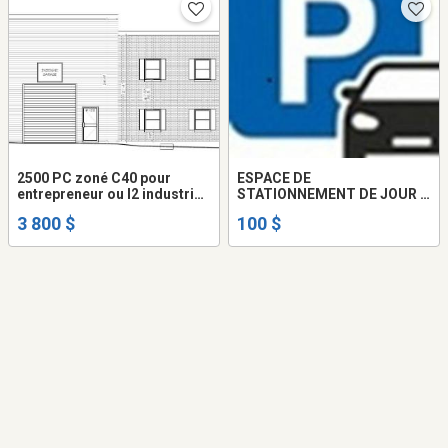
2500 PC zoné C40 pour
ESPACE DE
entrepreneur ou I2 industrie
STATIONNEMENT DE JOUR À
artisanale
LOUER. 100$ PAR MOIS
3 800 $
100 $
SEULEMENT.