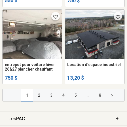
550 $
750 $
entrepot pour voiture hiver
Location d’espace industriel
26&27 plancher chauffant
750 $
13,20 $
1
2
3
4
5
...
8
>
+
LesPAC