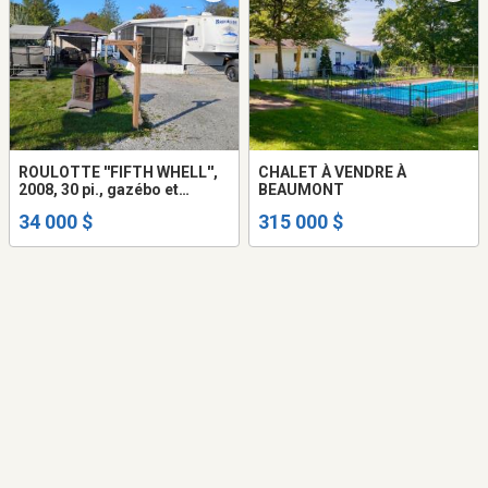
ROULOTTE ''FIFTH WHELL'',
CHALET À VENDRE À
2008, 30 pi., gazébo et
BEAUMONT
solarium, sur Camping St-
34 000 $
315 000 $
Esprit, Ville de Québec.