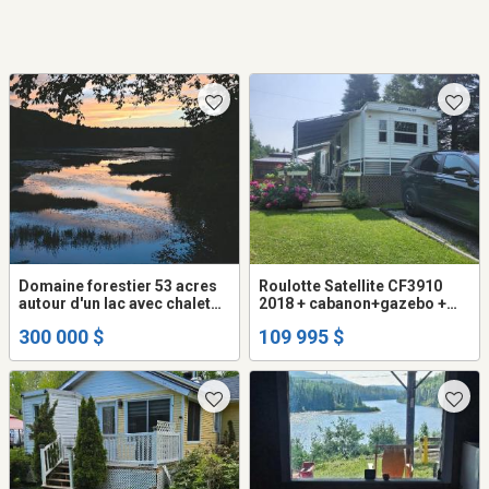
Domaine forestier 53 acres
Roulotte Satellite CF3910
autour d'un lac avec chalet
2018 + cabanon+gazebo +
en Mauricie
BBQ Coleman+foyer sur son
300 000 $
109 995 $
site clé en main