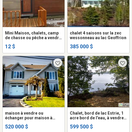
Mini Maison, chalets, camp
chalet 4 saisons sur la zec
de chasse ou pêche a vendre
wessonneau au lac Geoffrion
ou échanger
12 $
385 000 $
maison à vendre ou
Chalet, bord de lac Estrie, 1
échanger pour maison à
acre bord de l'eau, à vendre.
Chambly
CITQ, non inondable
520 000 $
599 500 $