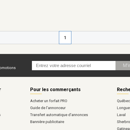
1
M'i
promotions
r
Pour les commerçants
Reche
Acheter un forfait PRO
Québe
Guide de l’annonceur
Longueu
s
Transfert automatique d’annonces
Laval
Bannière publicitaire
Sherbr
Gatinea