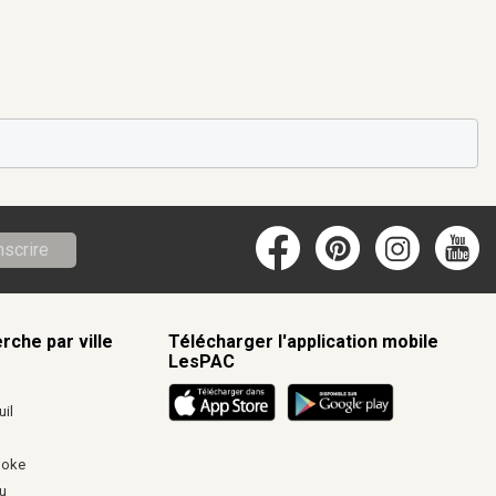
nscrire
rche par ville
Télécharger l'application mobile
LesPAC
c
il
ooke
u