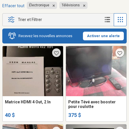
Électronique
Télévisions
Effacer tout
Trier et Filtrer
Recevez les nouvelles annonces
Activer une alerte
Matrice HDMI 4 Out, 2 In
Petite Tévé avec booster
pour roulotte
40 $
375 $