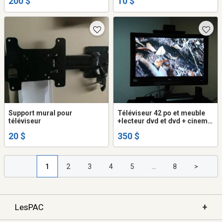
200 $
10 $
Support mural pour
Téléviseur 42 po et meuble
téléviseur
+lecteur dvd et dvd + cinema
maison 5 speakers
20 $
350 $
1
2
3
4
5
...
8
>
+
LesPAC