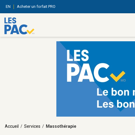
EN
Acheter un forfait PRO
Accueil
/
Services
/
Massothérapie