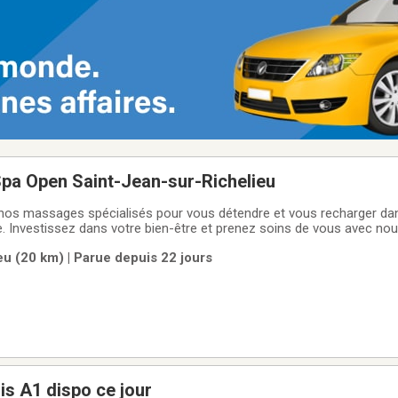
a Open Saint-Jean-sur-Richelieu
 Investissez dans votre bien-être et prenez soins de vous avec no
rls.Newly renovated.We have our own parking space in the back.You c
u (20 km) | Parue depuis 22 jours
 wait for you.thank you !
s A1 dispo ce jour