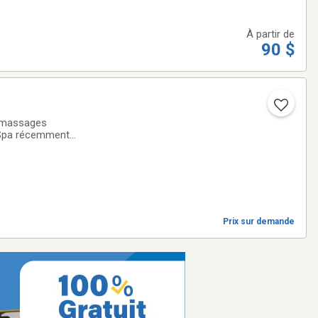
À partir de
90 $
s massages
. Spa récemment
 Téléphone : 514-
Prix sur demande