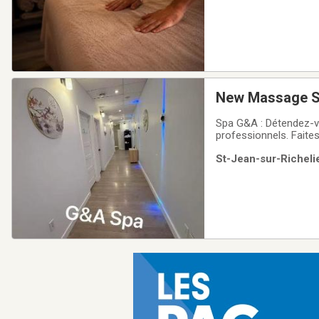
New Massage Sp
Spa G&A : Détendez-v
professionnels. Faite
rénové. Stationnement e
St-Jean-sur-Richelie
578-0888Adresse : 32