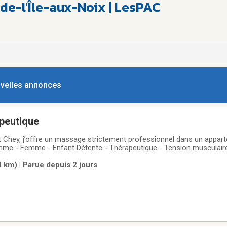
de-l'Île-aux-Noix | LesPAC
ouvelles annonces
peutique
Chey, j’offre un massage strictement professionnel dans un appar
omme - Femme - Enfant Détente - Thérapeutique - Tension musculair
rapie 60mins 120$ 90mins 170$ Au plaisir de prendre soin de vous !
8 km) | Parue depuis 2 jours
onnel Reçu d’assurance