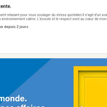
ente.
t relaxant pour vous soulager du stress quotidien.Il s’agit d’un soi
n environnement calme. L’écoute et le respect sont au cœur de mon
sir de vous rencontrer et de vous offrir ce moment de détente et de 
ue depuis 2 jours
pas à ceux qui