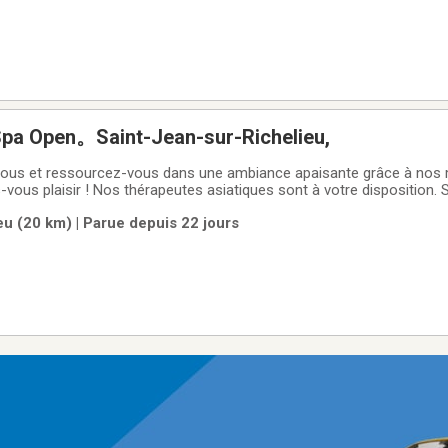
a Open。Saint-Jean-sur-Richelieu,
ous et ressourcez-vous dans une ambiance apaisante grâce à no
s-vous plaisir ! Nos thérapeutes asiatiques sont à votre disposition
xclusif à l'arrière. Bienvenue ! Au plaisir de vous accueillir. Merci !
u (20 km) | Parue depuis 22 jours
1 A, boulevard