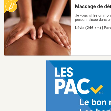
Massage de dét
Je vous offre un momen
personnalisée dans u
offert à tous.*Au plai
Lévis (246 km) | Par
service ne s’adresse 