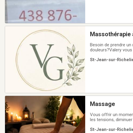
Massothérapie à
Besoin de prendre un 
douleurs?Valery vous 
Saint-Jean, dans un e
St-Jean-sur-Richelie
détente, réduire le str
Massage
Vous offrir un moment
les tensions, diminue
vous permette de repa
St-Jean-sur-Richelie
attentionnée•Ambianc