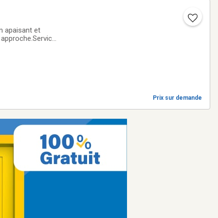
n apaisant et
 approche.Service
lâché prise.*Le
Prix sur demande