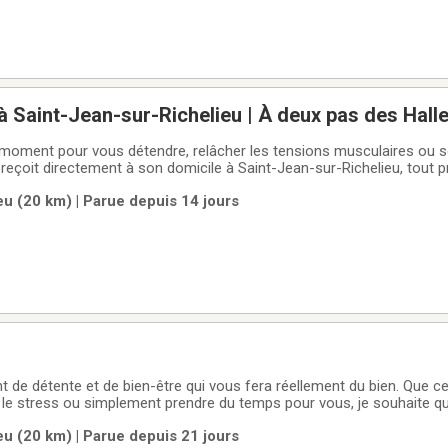
 Saint-Jean-sur-Richelieu | À deux pas des Hall
moment pour vous détendre, relâcher les tensions musculaires ou s
reçoit directement à son domicile à Saint-Jean-sur-Richelieu, tout p
space calme et chaleureux, sur rendez-vous.Massage suédoisIdéal po
u (20 km) | Parue depuis 14 jours
ess et
 de détente et de bien-être qui vous fera réellement du bien. Que ce
r le stress ou simplement prendre du temps pour vous, je souhaite 
rtir plus léger et apaisé.• Massages de détente•Approche personnal
u (20 km) | Parue depuis 21 jours
e calme, chaleureuse