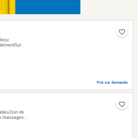
Reçu
eulementSur
Prix sur demande
elieu.Don de
ues massages
écial personnes du