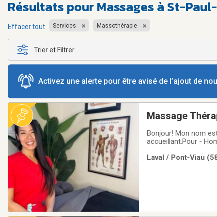
Résultats pour
Massages à St-Paul-
Services
Massothérapie
Effacer tout
Trier et Filtrer
Activez une alerte pour être avisé de l’ajout de n
Massage Théra
Bonjour! Mon nom est 
accueillant.Pour - H
chronique - Madérothe
Laval / Pont-Viau (5
Strictement professi