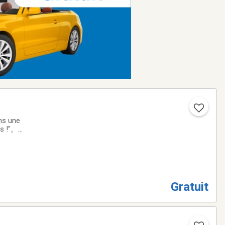
us !"。
ome straight in.
Gratuit