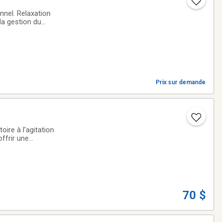
la gestion du
ées. Mardi mercredi
Prix sur demande
ire à l'agitation
ffrir une
iés associent des
70 $