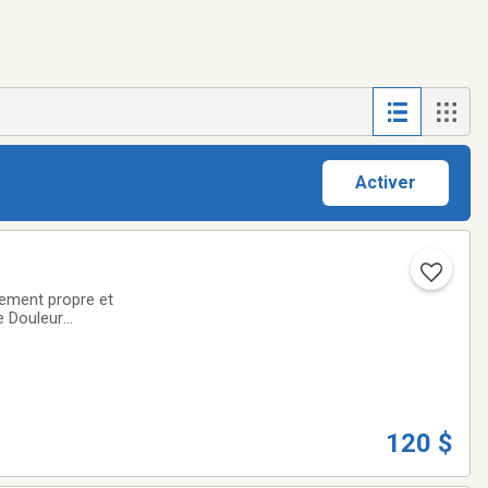
Activer
tement propre et
e Douleur
Aucun extra -
120 $