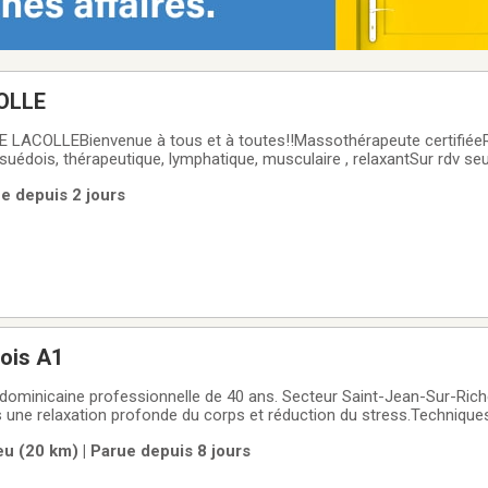
OLLE
ACOLLEBienvenue à tous et à toutes!!Massothérapeute certifiée
édois, thérapeutique, lymphatique, musculaire , relaxantSur rdv s
'avance438 927 2625Maria
ue depuis 2 jours
ois A1
minicaine professionnelle de 40 ans. Secteur Saint-Jean-Sur-Rich
s une relaxation profonde du corps et réduction du stress.Techniq
, hyper relaxants , et spécialité gérontologie. Bienvenue à tous. Sp
u (20 km) | Parue depuis 8 jours
s , travailleurs de