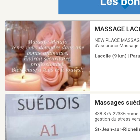
MASSAGE LAC
NEW PLACE MASSAGE L
d'assuranceMassage su
réservation 24hres d
Lacolle (9 km) | Par
Massages suéd
438 876-2238Femme do
gestion du stress ver
suédois personnalisés 
St-Jean-sur-Richelie
3e âge, surplus de poid