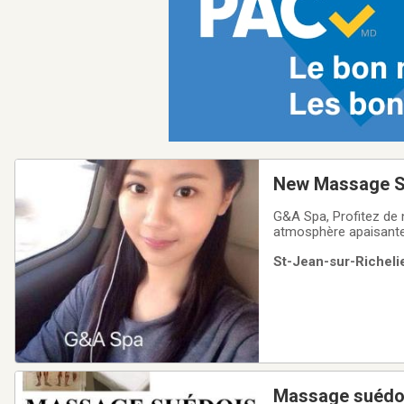
New Massage Sp
G&A Spa, Profitez de nos massages spécialisés pour vous détendre et vous recharger dans une
atmosphère apaisante.
professional Asian gi
St-Jean-sur-Richelie
We will wait for you'll
Massage suédoi