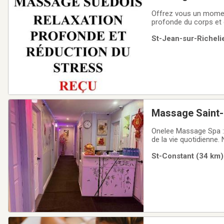
Offrez vous un moment de détente et de bien être grâce à un m
profonde du corps et 
stress. Ambiance calm
St-Jean-sur-Richelie
jeudi de 09:00 am à 2
Massage Saint
Onelee Massage Spa : 
de la vie quotidienne.
expérience inégalée e
St-Constant (34 km) 
techniques anciennes