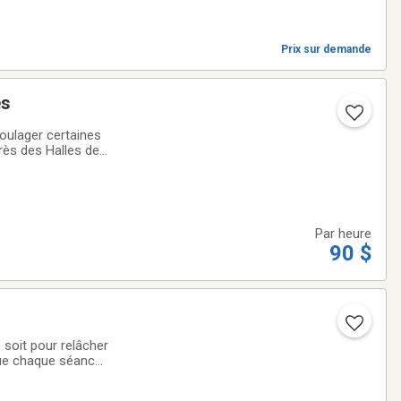
Prix sur demande
es
oulager certaines
rès des Halles de
ur favoriser la
Par heure
90 $
 soit pour relâcher
que chaque séance
isée et