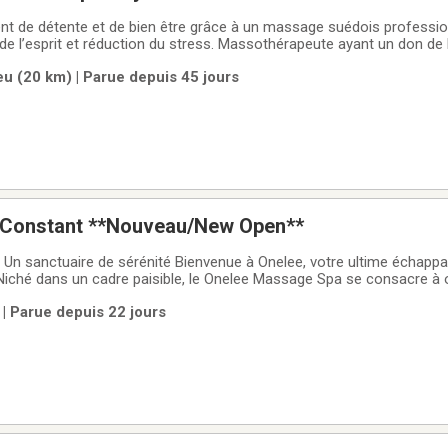
assage suédois professionnel. Relaxation
de l’esprit et réduction du stress. Massothérapeute ayant un don de 
e, propre et professionnel. Satisfaction assurée. Bienvenue les aîn
u (20 km) | Parue depuis 45 jours
0 h pm
-Constant **Nouveau/New Open**
Un sanctuaire de sérénité Bienvenue à Onelee, votre ultime échappato
 Niché dans un cadre paisible, le Onelee Massage Spa se consacre à o
n matière de relaxation et de rajeunissement. Nos thérapeutes qualif
| Parue depuis 22 jours
 à des