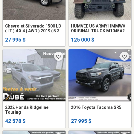
Chevrolet Silverado 1500 LD
HUMVEE US ARMY HMMWV
( LT ) 4 X 4 ( AWD ) 2019 ( 5.3
ORIGINAL TRUCK M1045A2
litres )
27 995 $
125 000 $
2022 Honda Ridgeline
2016 Toyota Tacoma SR5
Touring
42 578 $
27 995 $