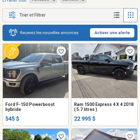
Effacer tout
Trier et Filtrer
Recevez les nouvelles annonces
Activer une alerte
Ford F-150 Powerboost
Ram 1500 Express 4 X 4 2018
hybride
( 5.7 litres )
545 $
22 995 $