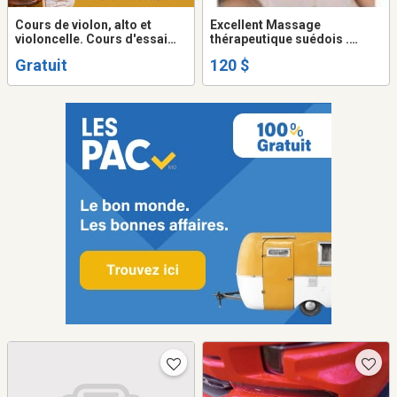
Cours de violon, alto et
Excellent Massage
violoncelle. Cours d'essai
thérapeutique suédois .
grauits.
Appelez pour prendre un
Gratuit
120 $
rendez-vous. (514) 654-
4774. Merci beaucoup.