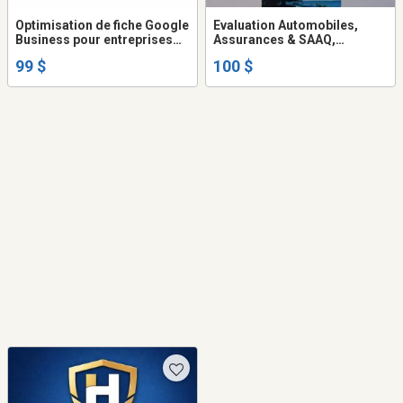
Optimisation de fiche Google
Evaluation Automobiles,
Business pour entreprises
Assurances & SAAQ,
locales
Montréal West Island,
99 $
100 $
Châteauguay, Valleyfield,
Vaudreuil