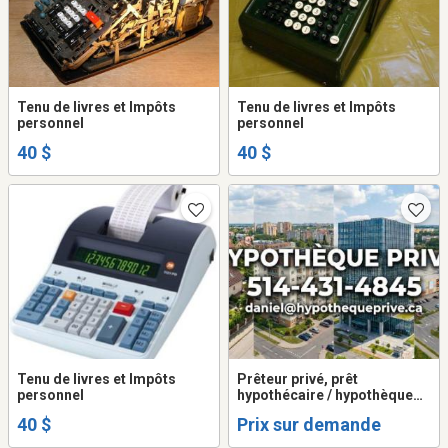
Tenu de livres et Impôts
Tenu de livres et Impôts
personnel
personnel
40 $
40 $
Tenu de livres et Impôts
Prêteur privé, prêt
personnel
hypothécaire / hypothèque
1e/2e rang taux 8% 100%
40 $
Prix sur demande
approuvé.