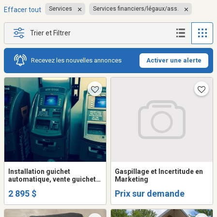
Services
Services financiers/légaux/ass.
Effacer tout
Trier et Filtrer
Recevez les nouvelles annonces
Activer une alerte
Installation guichet
Gaspillage et Incertitude en
automatique, vente guichet
Marketing
automatique, location
2 895 $
Prix sur demande
guichet automatique,
distrubuteur de billets