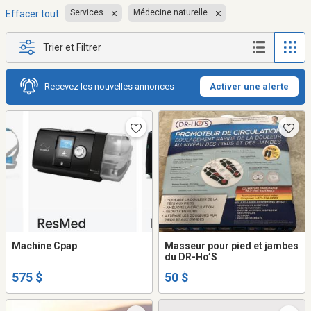
Services
Médecine naturelle
Effacer tout
Trier et Filtrer
Recevez les nouvelles annonces
Activer une alerte
Machine Cpap
Masseur pour pied et jambes
du DR-Ho’S
575 $
50 $