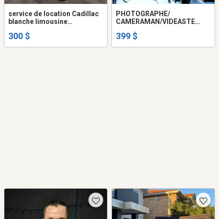
service de location Cadillac
PHOTOGRAPHE/
blanche limousine
CAMERAMAN/VIDEASTE
convertible decapotable
POUR MARIAGE ET
300 $
399 $
antique vintage mariage
MONTAGE VIDÉO/PUB ET
video ou film
AUTRE SERVICE 399$