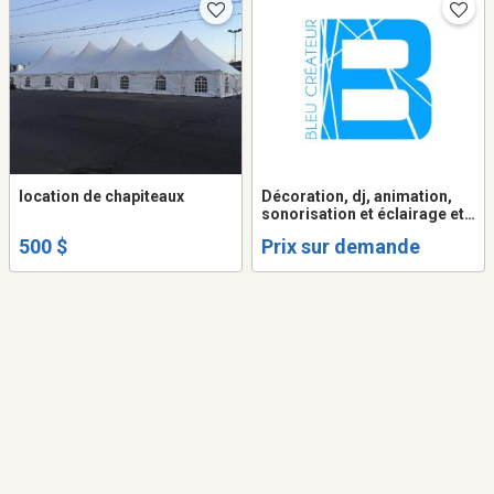
location de chapiteaux
Décoration, dj, animation,
sonorisation et éclairage et
plus pour mariages,
500 $
Prix sur demande
corporatifs, bals, etc