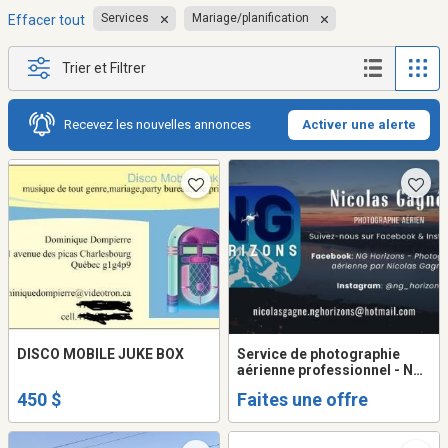
Services
Mariage/planification
Effacer tout
Trier et Filtrer
Recevez les nouvelles annonces
Activer une alerte
DISCO MOBILE JUKE BOX
Service de photographie
aérienne professionnel - NG
Horizons
450 $
Faites une offre