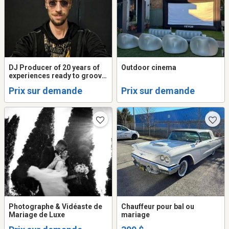
DJ Producer of 20 years of
Outdoor cinema
experiences ready to groove
your Club, Event, Party,
Prix sur demande
Prix sur demande
wedding.
Photographe & Vidéaste de
Chauffeur pour bal ou
Mariage de Luxe
mariage