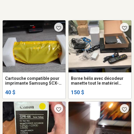
Cartouche compatible pour
Borne hélix avec décodeur
imprimante Samsung SCX-
manette tout le matériel
3400
nécessaire Valeur de
40 $
150 $
presque 600.00$ état neuf