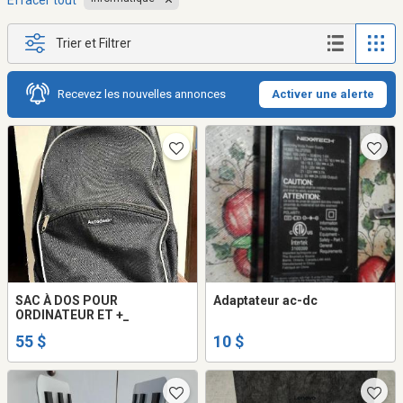
Effacer tout
Trier et Filtrer
Recevez les nouvelles annonces
Activer une alerte
SAC À DOS POUR
Adaptateur ac-dc
ORDINATEUR ET +_
55 $
10 $