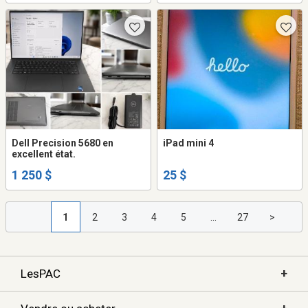
Dell Precision 5680 en
iPad mini 4
excellent état.
1 250 $
25 $
1
2
3
4
5
...
27
>
+
LesPAC