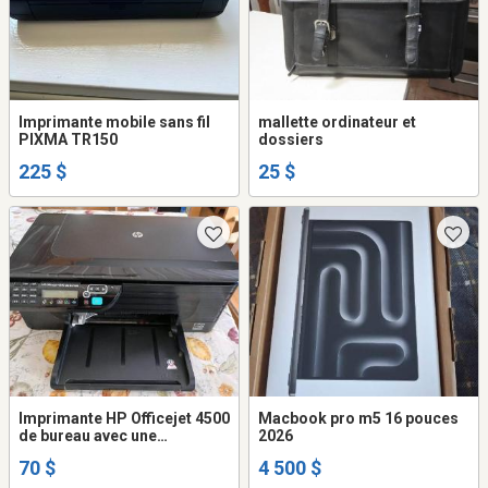
Imprimante mobile sans fil
mallette ordinateur et
PIXMA TR150
dossiers
225 $
25 $
Imprimante HP Officejet 4500
Macbook pro m5 16 pouces
de bureau avec une
2026
cartouche d'encre couleur
70 $
4 500 $
neuve.