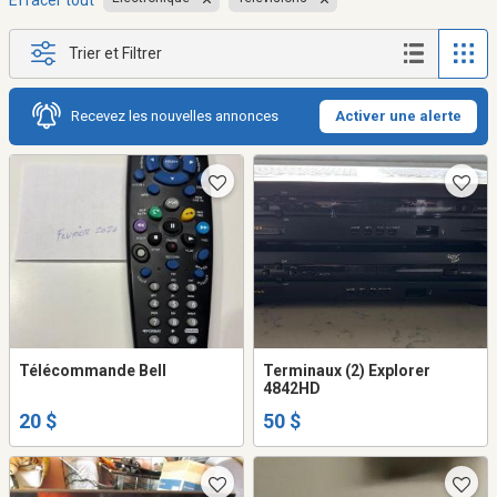
Effacer tout
Trier et Filtrer
Recevez les nouvelles annonces
Activer une alerte
Télécommande Bell
Terminaux (2) Explorer
4842HD
20 $
50 $