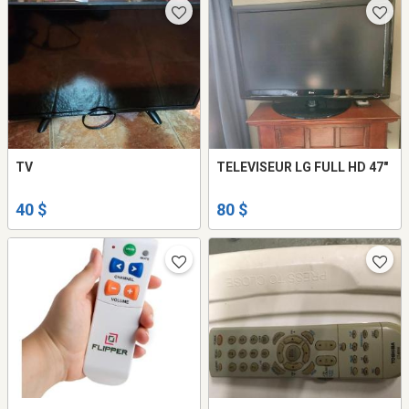
TV
TELEVISEUR LG FULL HD 47"
40 $
80 $