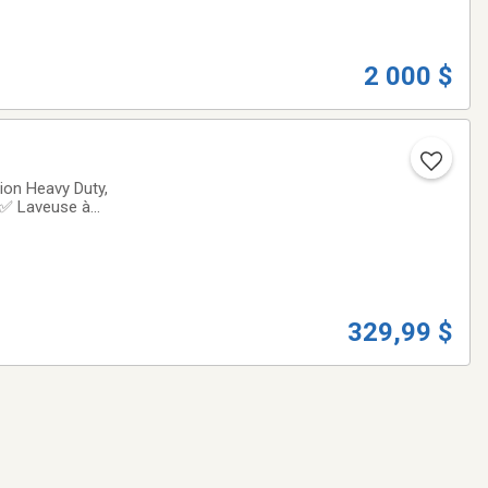
2 000 $
ion Heavy Duty,
.✅ Laveuse à
les✅ Vendus
329,99 $