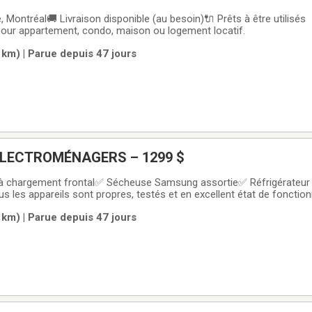
 Montréal🚚 Livraison disponible (au besoin)🔌 Prêts à être utilisés
our appartement, condo, maison ou logement locatif.
 km) | Parue depuis 47 jours
ÉLECTROMÉNAGERS – 1299 $
 chargement frontal✅ Sécheuse Samsung assortie✅ Réfrigérateur 
s les appareils sont propres, testés et en excellent état de fonctio
 Lafontaine, Montréal🚚 Livraison disponible (au besoin)🔌 Prêts à êtr
 km) | Parue depuis 47 jours
our appartement, condo,