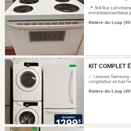
📍 564 Rue Lafontaine,
immédiatementIdéal p
Rivière-du-Loup (40
KIT COMPLET 
✅ Laveuse Samsung à
congélateur en basTou
kit : 1299 $📍 564 Rue
Rivière-du-Loup (40
immédiatementIdéal p