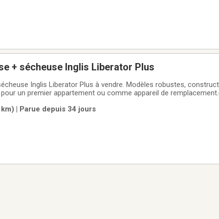
e + sécheuse Inglis Liberator Plus
écheuse Inglis Liberator Plus à vendre. Modèles robustes, construct
éal pour un premier appartement ou comme appareil de remplacement
ssus✅ Sécheuse assortie✅ Modèles Heavy Duty — fiables et durab
 km) | Parue depuis 34 jours
Prix : 329,99 $ + taxes📍