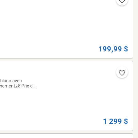
199,99 $
blanc avec
nnement.💰 Prix du
e utilisés
1 299 $