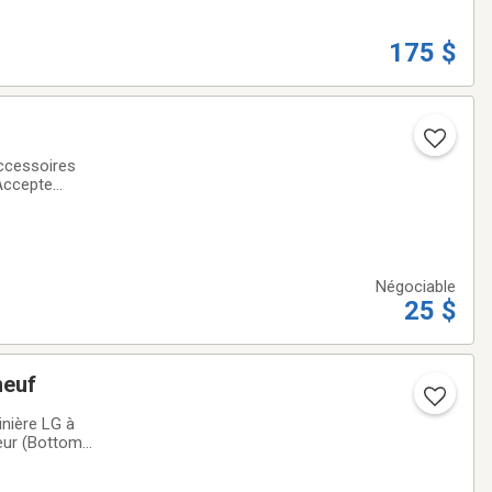
175 $
Négociable
25 $
neuf
inière LG à
ieur (Bottom
 : comme neufs,