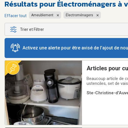
Résultats pour
Électroménagers à v
Ameublement
Électroménagers
Effacer tout
Trier et Filtrer
Activez une alerte pour être avisé de l’ajout de n
Articles pour c
Beaucoup article de cu
ustenciles, set de vaiss
Ste-Christine-d'Auv