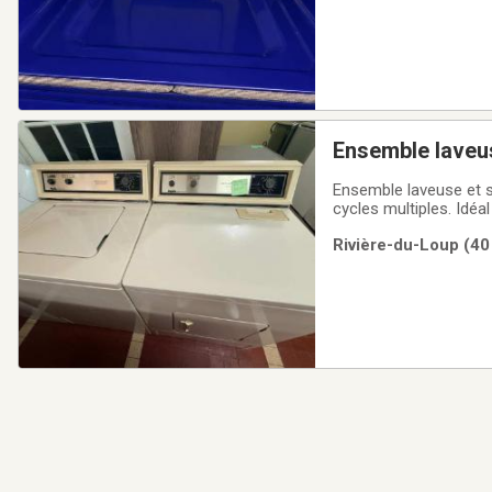
Ensemble laveus
Ensemble laveuse et s
cycles multiples. Id
chargement par le de
Rivière-du-Loup (40
ensemble seulement💰 