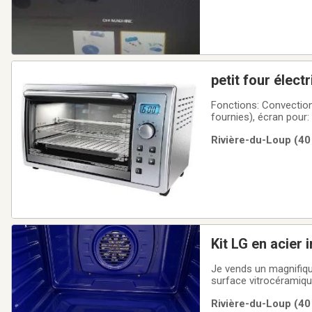
petit four élect
Fonctions: Convection, grille (broil), grille (toast), bagel, réchaud, garde chaud, rôtisserie (accessoires
fournies), écran pour: horloge, minuterie et température. 4 éléments chauffants. 2 grilles. Accepte
facilement une pizza d
Rivière-du-Loup (40
Kit LG en acier
Je vends un magnifiqu
surface vitrocéramiqu
Freezer)📅 Achetés en
Rivière-du-Loup (40
très propres et parfa