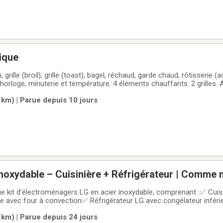
rique
e 12''.
 km) | Parue depuis 10 jours
 inoxydable – Cuisinière + Réfrigérateur | Comme 
e kit d’électroménagers LG en acier inoxydable, comprenant :✅ Cuis
e avec four à convection✅ Réfrigérateur LG avec congélateur infér
 juillet 2025🕒 Utilisés seulement pendant un an✨ État exceptionnel
 km) | Parue depuis 24 jours
itement