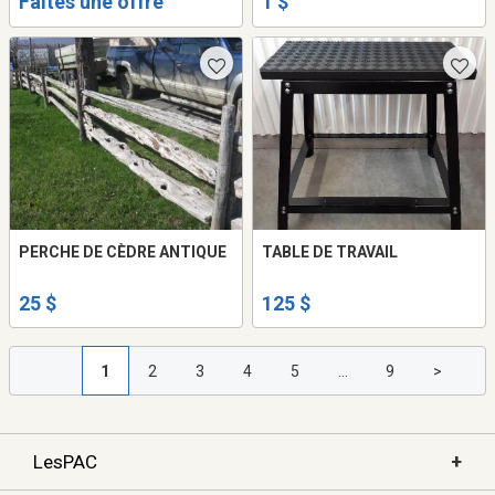
Faites une offre
1 $
PERCHE DE CÈDRE ANTIQUE
TABLE DE TRAVAIL
25 $
125 $
1
2
3
4
5
...
9
>
+
LesPAC