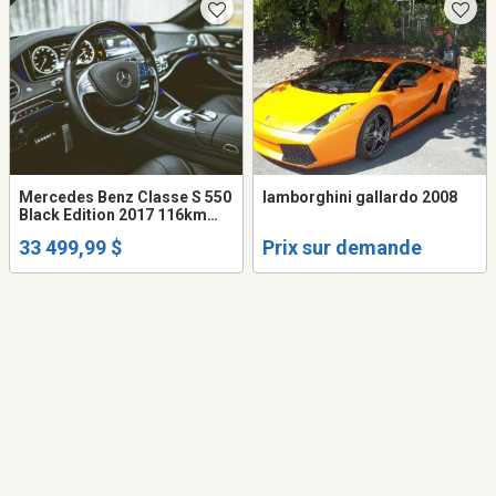
Mercedes Benz Classe S 550
lamborghini gallardo 2008
Black Edition 2017 116km
garantie novembre 2028,
33 499,99 $
Prix sur demande
fully equiped, sun roof moon
roof et plus