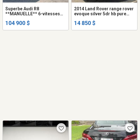
Superbe Audi R8
2014 Land Rover range rover
**MANUELLE** 6-vitesses
evoque silver 5dr hb pure
(gated) 2012 V8 4.2L Coupe
plus navi panoroof
104 900 $
14 850 $