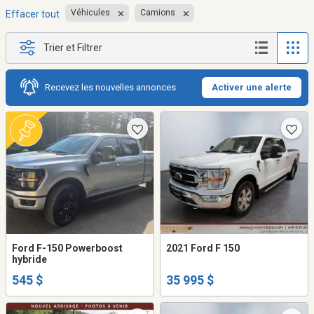
Véhicules
Camions
Effacer tout
Trier et Filtrer
Recevez les nouvelles annonces
Activer une alerte
Ford F-150 Powerboost
2021 Ford F 150
hybride
545 $
35 995 $