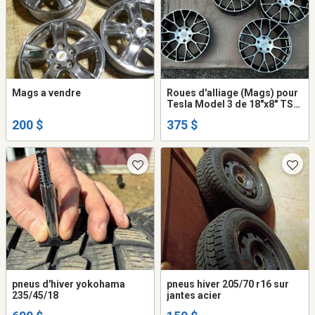
Mags a vendre
Roues d'alliage (Mags) pour
Tesla Model 3 de 18"x8" TSW
Très bonne condition
200 $
375 $
pneus d'hiver yokohama
pneus hiver 205/70 r16 sur
235/45/18
jantes acier