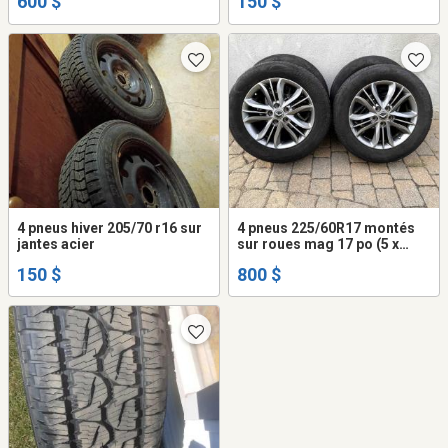
600 $
150 $
4 pneus hiver 205/70 r16 sur
4 pneus 225/60R17 montés
jantes acier
sur roues mag 17 po (5 x
114.3 mm)
150 $
800 $