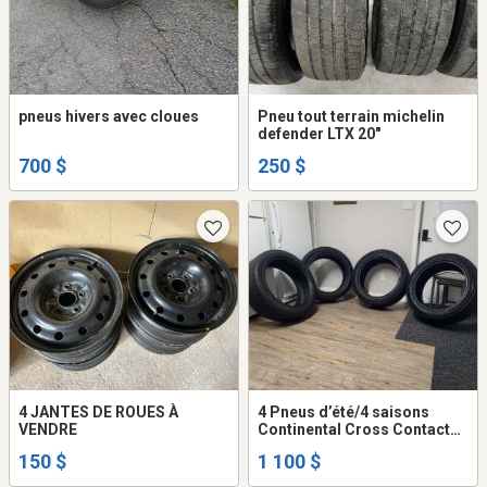
pneus hivers avec cloues
Pneu tout terrain michelin
defender LTX 20"
700 $
250 $
4 JANTES DE ROUES À
4 Pneus d’été/4 saisons
VENDRE
Continental Cross Contact
LX sport, Extra load radial
150 $
1 100 $