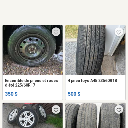
Ensemble de pneus et roues
4 pneu toyo A45 23560R18
d'été 225/60R17
350 $
500 $