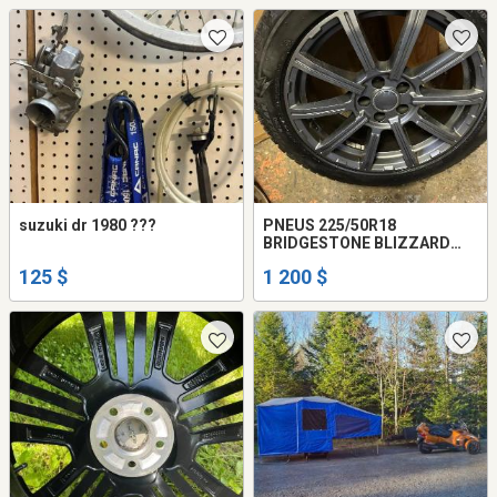
suzuki dr 1980 ???
PNEUS 225/50R18
BRIDGESTONE BLIZZARD
HIVER AVEC 4 ROUES MAG
125 $
1 200 $