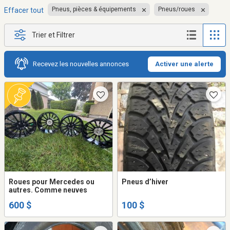
Pneus, pièces & équipements
Pneus/roues
Effacer tout
Trier et Filtrer
Recevez les nouvelles annonces
Activer une alerte
Roues pour Mercedes ou
Pneus d’hiver
autres. Comme neuves
600 $
100 $