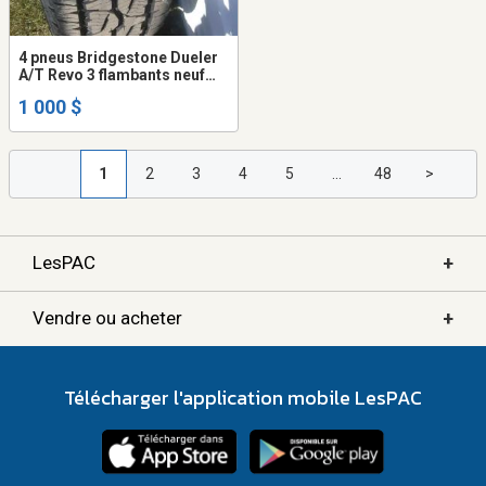
4 pneus Bridgestone Dueler
A/T Revo 3 flambants neuf
(seulement 50 km), taille
1 000 $
265/65/R18
1
2
3
4
5
...
48
>
+
LesPAC
+
Vendre ou acheter
Télécharger l'application mobile LesPAC