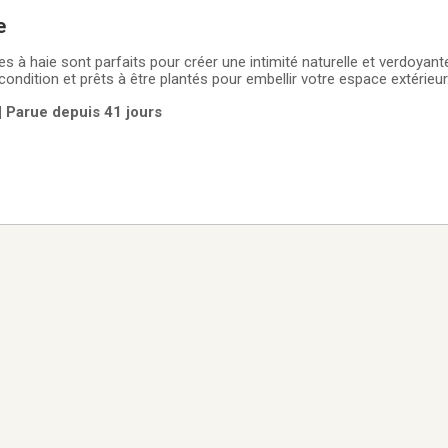
e
 à haie sont parfaits pour créer une intimité naturelle et verdoyant
 condition et prêts à être plantés pour embellir votre espace extérieu
 pour assurer une croissance saine et vigoureuse. Imaginez-vous déj
| Parue depuis 41 jours