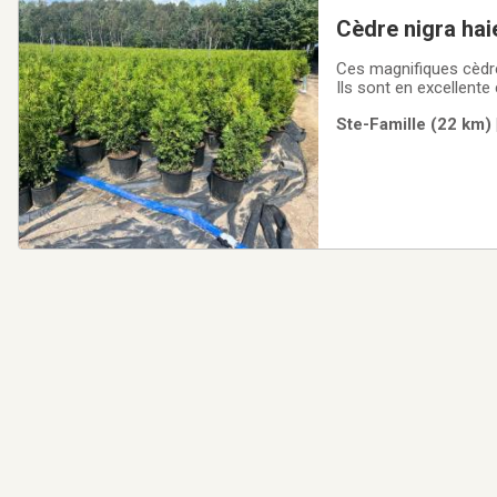
Cèdre nigra hai
Ces magnifiques cèdres
Ils sont en excellente
été cultivé avec soin
Ste-Famille (22 km) 
verdure luxuriante,