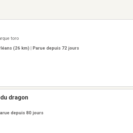
Sac à tondeuse de marque toro
rléans (26 km) | Parue depuis 72 jours
s du dragon
Parue depuis 80 jours