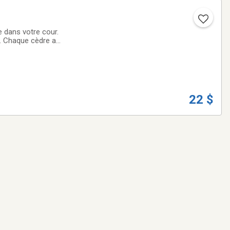
e dans votre cour.
r. Chaque cèdre a
à entouré de cette
22 $