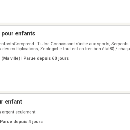
 pour enfants
enfantsComprend : Ti-Joe Connaissant s'initie aux sports, Serpents 
 des multiplications, ZoologicLe tout est en très bon état8$ / chaqu
aux et sans fumée
(Ma ville) | Parue depuis 60 jours
r enfant
 argent seulement
 Parue depuis 4 jours