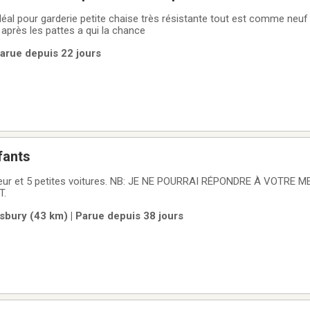
rderie petite chaise très résistante tout est comme neuf les chaises ont
 après les pattes a qui la chance
Parue depuis 22 jours
fants
ur et 5 petites voitures. NB: JE NE POURRAI RÉPONDRE À VOTRE 
T.
ury (43 km) | Parue depuis 38 jours