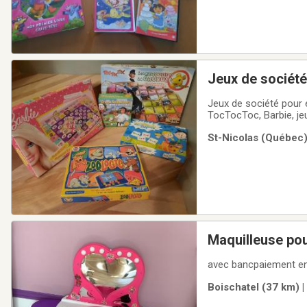
Jeux de société
Jeux de société pour 
TocTocToc, Barbie, jeu
20$Maison sans anim
St-Nicolas (Québec) 
Maquilleuse pou
avec bancpaiement en
Boischatel (37 km) |