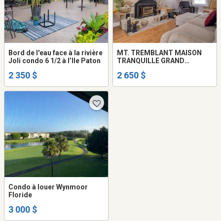
Bord de l'eau face à la rivière
MT. TREMBLANT MAISON
Joli condo 6 1/2 à l’Ile Paton
TRANQUILLE GRAND
TERRAIN ACCESS LAC
2 350 $
2 650 $
TREMBLANT
Condo à louer Wynmoor
Floride
3 000 $