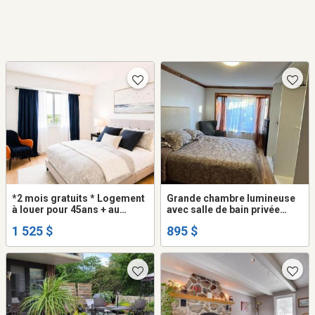
*2 mois gratuits * Logement
Grande chambre lumineuse
à louer pour 45ans + au
avec salle de bain privée
Viventi laval
dans 5 1/2 (A)
1 525 $
895 $