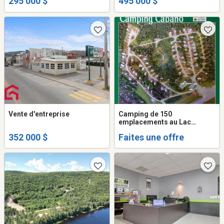
295 000 $
495 000 $
Vente d'entreprise
Camping de 150
emplacements au Lac
Témiscouata avec 67 âcres
352 000 $
Faites une offre
de terre