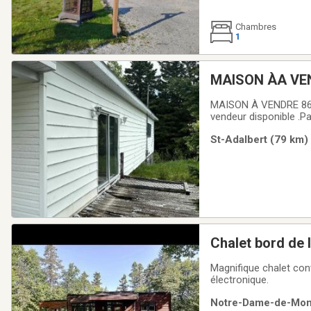
Chambres
1
MAISON ÀA VEN
MAISON À VENDRE 86 RUE PRINCIPALE, SAINT-ADALBERT 🏠 🏷️ PRIX DEMANDÉ : 60 000 $ 💰 Financement
vendeur disponible .
ATTEND!Belle opportun
St-Adalbert (79 km) 
située au cœur du vill
Chalet bord de 
Magnifique chalet con
électronique.
Notre-Dame-de-Mont