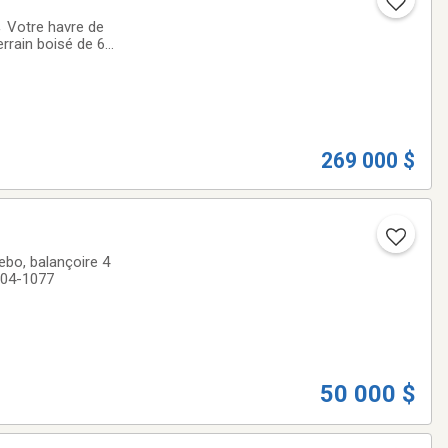
 Votre havre de
rrain boisé de 69
 air.✨ Le chalet✔
269 000 $
ebo, balançoire 4
-604-1077
50 000 $