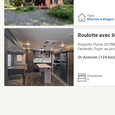
Type
Maison à étages 
Roulotte avec il
Roulotte Puma 2019Bien
fauteuils, foyer au pro
chaises, foyer extéri
St-Antonin (124 km) 
ont changé.
Chambres
1