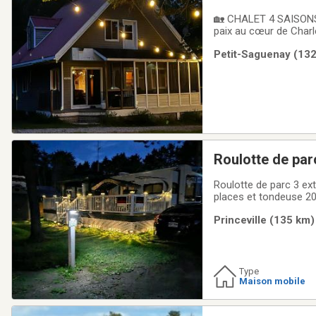
🏡 CHALET 4 SAISONS
paix au cœur de Charl
000 pi², offrant intimi
Petit-Saguenay (132
Chalet de 24’ x 24’ sur
Roulotte de par
Roulotte de parc 3 ext
places et tondeuse 20
Princeville (135 km)
Type
Maison mobile