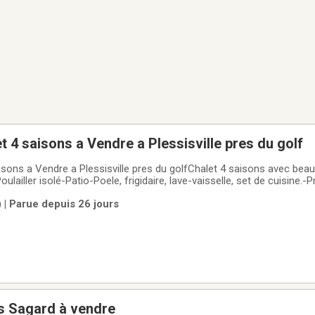
t 4 saisons a Vendre a Plessisville pres du golf
isons a Vendre a Plessisville pres du golfChalet 4 saisons avec be
lailler isolé-Patio-Poele, frigidaire, lave-vaisselle, set de cuisine.-
min)-Pres de la piste cyclable (5 min)MerciSi intéressé, contactez-n
) | Parue depuis 26 jours
s Sagard à vendre