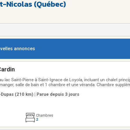
St-Nicolas (Québec)
ouvelles annonces
Cardin
n au lac Saint-Pierre à Saint-Ignace de Loyola, incluant un chalet prin
 à manger, salle de bain et 1 chambre et une véranda. Chambre supplé
banon et quais inclus. Idéal pour pêcheurs et chasseurs où le chevreu
le-Dupas (210 km) | Parue depuis 3 jours
 par
Chambres
2