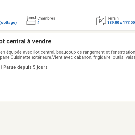
Chambres
Terrain
(cottage)
4
189.00 x 177.0
ot central à vendre
 équipée avec ilot central, beaucoup de rangement et fenestration.I 
pane.Cuisinette extérieure.Vient avec cabanon, frigidaire, outils, vaiss
eur et balançoire.Raison de la vente: Nous ne sommes plus dans la ré
| Parue depuis 5 jours