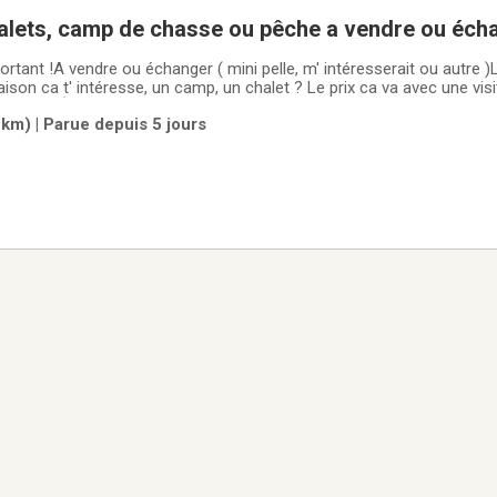
alets, camp de chasse ou pêche a vendre ou éch
mportant !A vendre ou échanger ( mini pelle, m' intéresserait ou autre 
esse, un camp, un chalet ? Le prix ca va avec une visite, pas pour les
VISITÉE ) , si vous n' avez pas cet intérêt ne pas déranger SVP. 
km) | Parue depuis 5 jours