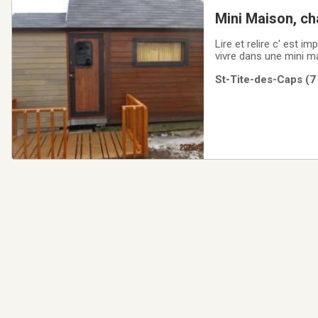
Mini Maison, ch
Lire et relire c' est i
vivre dans une mini maison ca t' intér
mémérages( DOIT ETRE 
St-Tite-des-Caps (7 
lits superposés. Peut