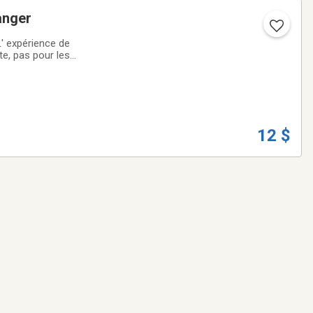
anger
)L' expérience de
Une chambre avec 2
12 $