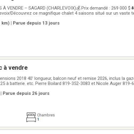
 À VENDRE – SAGARD (CHARLEVOIX)💰 Prix demandé : 269 000 $🌲
evoix!Découvrez ce magnifique chalet 4 saisons situé sur un vaste te
té, tranquillité et un accès privilégié aux plus belles activités de plein
 km) | Parue depuis 13 jours
 2
c à vendre
ensions 2018 40' longueur, balcon neuf et remise 2026, inclus la gaz
25 à batterie. etc. Pierre Boilard 819-352-3083 et Nicole Auger 819
 | Parue depuis 26 jours
Chambres
1