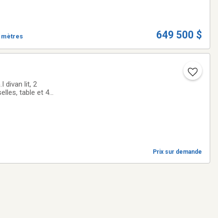
649 500 $
0 mètres
divan lit, 2
elles, table et 4
gion.et nos plans
Prix sur demande