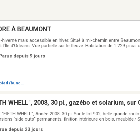
DRE À BEAUMONT
-hiverné mais accessible en hiver. Situé à mi-chemin entre Beaumont
l'Île d'Orléans. Vue partielle sur le fleuve. Habitation de 1 229 pi.ca.
cuisine, grand salon, véranda, salle de lavage/douche, deux salles d'e
Parue depuis 9 jours
.
pied (bungal
H WHELL'', 2008, 30 pi., gazébo et solarium, sur
 Québec.
ée 2008, 30 pi. Sur le lot 902, belle grande roulotte Brookside de
ensions ''side outs'' permanents, finition intérieure en bois, meublée.
uffage, air climatisé, air fryer, cafetière, réfrigérateur récent, meub
rue depuis 23 jours