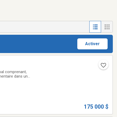
Activer
cipal comprenant,
mentaire dans un
il abondent.
175 000 $