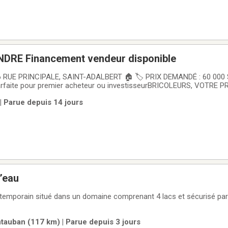
DRE Financement vendeur disponible
Parfaite pour premier acheteur ou investisseurBRICOLEURS, VOTRE
ité d'acquérir une maison à étage mansardé construite en 1940, ple
| Parue depuis 14 jours
age de Saint-Adalbert. Avec
l’eau
temporain situé dans un domaine comprenant 4 lacs et sécurisé par
auban (117 km) | Parue depuis 3 jours