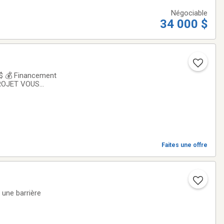
Négociable
34 000 $
 PROJET VOUS
ine de caractère,
Faites une offre
 une barrière