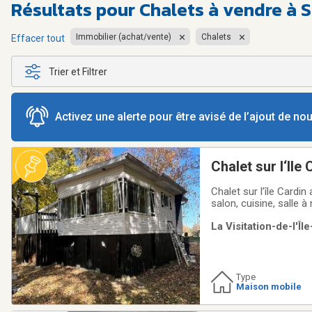
Résultats pour
Chalets à vendre à 
Immobilier (achat/vente)
Chalets
Effacer tout
Trier et Filtrer
Activez une alerte pour être avisé de l’ajout de n
Chalet sur l‘Ile 
Chalet sur l’île Cardi
salon, cuisine, salle
autre petit chalet. Ca
La Visitation-de-l'Î
Accessible seulement
Type
Maison mobile