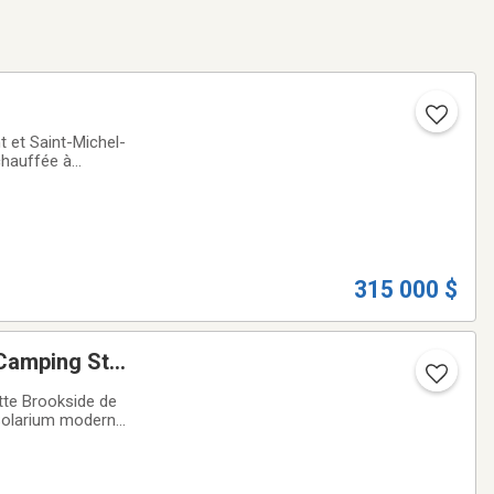
 et Saint-Michel-
 chauffée à
au et six chambres
315 000 $
 Camping St-
• Solarium moderne
les de rangement,