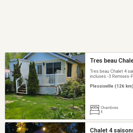
Tres beau Chale
Tres beau Chalet 4 sa
incluses:-3 Remises-Pou
d'eau-Pres du Golf (5 
Plessisville (126 km
Chambres
1
Chalet 4 saison