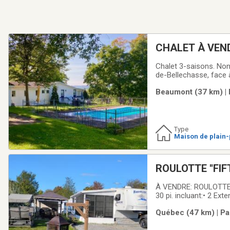
CHALET À VEN
Chalet 3-saisons. Non
de-Bellechasse, face à 
l'électricité. Grande 
Beaumont (37 km) | 
de petites dimensions
Type
Maison de plain-
ow)
ROULOTTE ''FIFT
Esprit, Ville de
À VENDRE: ROULOTTE ''FIFTH WHELL'', Ann
30 pi. incluant:• 2 Ext
24' x 10' meublée (cha
Québec (47 km) | Pa
sofas (x4),