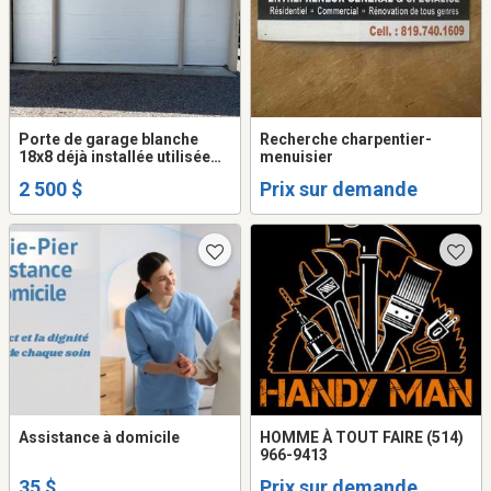
Porte de garage blanche
Recherche charpentier-
18x8 déjà installée utilisée
menuisier
4ou5 fois avec toute la
2 500 $
Prix sur demande
quincaillerie comprise
Assistance à domicile
HOMME À TOUT FAIRE (514)
966-9413
35 $
Prix sur demande