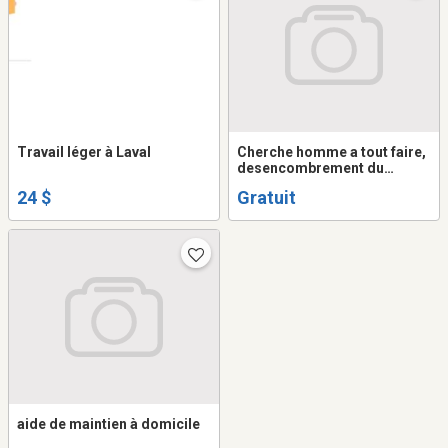
Travail léger à Laval
Cherche homme a tout faire,
desencombrement du
garage, petits traveaux, aide
24 $
Gratuit
hardin etc.
aide de maintien à domicile