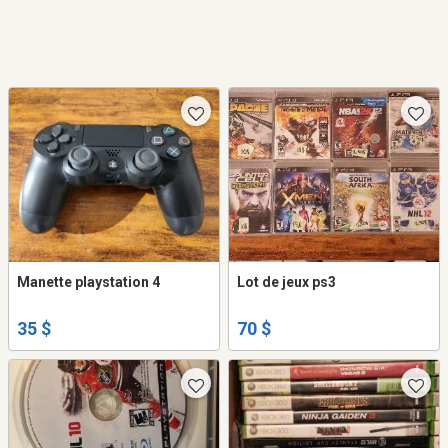
Manette playstation 4
Lot de jeux ps3
35 $
70 $