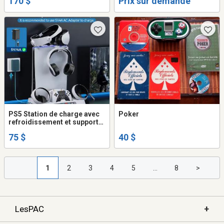
170 $
Prix sur demande
PS5 Station de charge avec
Poker
refroidissement et support
VR
75 $
40 $
1
2
3
4
5
...
8
>
+
LesPAC