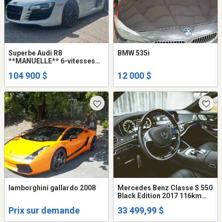
Superbe Audi R8
BMW 535i
**MANUELLE** 6-vitesses
(gated) 2012 V8 4.2L Coupe
104 900 $
12 000 $
lamborghini gallardo 2008
Mercedes Benz Classe S 550
Black Edition 2017 116km
garantie novembre 2028,
Prix sur demande
33 499,99 $
fully equiped, sun roof moon
roof et plus