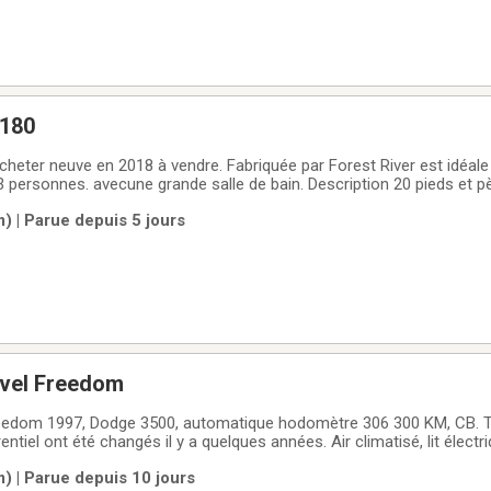
 180
3 personnes. avecune grande salle de bain. Description 20 pieds et p
e de verre, chauffe-eau, climatiseur, douche extérieure, hauts parleur
) | Parue depuis 5 jours
sieu
avel Freedom
om 1997, Dodge 3500, automatique hodomètre 306 300 KM, CB. Tête de moteur,
 changés il y a quelques années. Air climatisé, lit électrique. Le moteur ne
neu Michelin neuf.
) | Parue depuis 10 jours