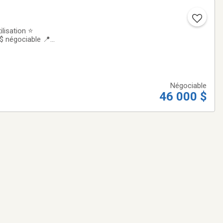
lisation ⭐
$ négociable 📍
pas manquer!Le
Négociable
46 000 $