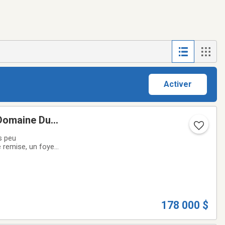
Activer
 Domaine Du
er
e remise, un foyer
Une occasion clé en
178 000 $