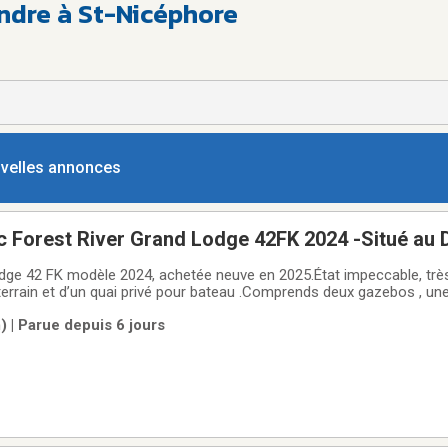
endre à St-Nicéphore
ouvelles annonces
c Forest River Grand Lodge 42FK 2024 -Situé au
rain et quai privé inclus - 2 gazebos -remise-foy
e 2024, achetée neuve en 2025.État impeccable, très peu
u terrain et d’un quai privé pour bateau .Comprends deux gazebos , un
r.L’ameublement des deux Gazebos ainsi que le barbecue sont inclus.
 | Parue depuis 6 jours
ntenant.Pour plus