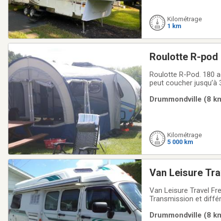
Kilométrage
1 km
Roulotte R-pod
Roulotte R-Pod. 180 acheter neuve en 2018 à vendre. Fabriquée par Forest River est idéale pour un couple et
peut coucher jusqu’à 
revêtement est en fibr
Drummondville (8 km
de pole électrique, es
Kilométrage
5 000 km
Van Leisure Tr
Van Leisure Travel Freed
Transmission et différentiel ont été
prend pas d’huile, 4 p
Drummondville (8 km