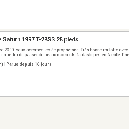
e Saturn 1997 T-28SS 28 pieds
re 2020, nous sommes les 3e propriétaire. Très bonne roulotte ave
permettra de passer de beaux moments fantastiques en famille. Pn
ur Drummondville-Wickam, 1 chambre avec 1 porte avec grand lit, air 
) | Parue depuis 16 jours
c'est la partie qu'on