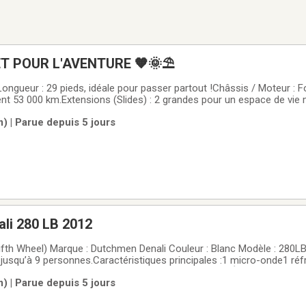
T POUR L'AVENTURE 🧡🌞⛱
ueur : 29 pieds, idéale pour passer partout !Châssis / Moteur : F
ent 53 000 km.Extensions (Slides) : 2 grandes pour un espace de vie 
confortablement.POINTS FORTS:Conduite JRide® exclusive Jayco : st
) | Parue depuis 5 jours
e pour les
ali 280 LB 2012
ifth Wheel) Marque : Dutchmen Denali Couleur : Blanc Modèle : 280LBS 
r jusqu’à 9 personnes.Caractéristiques principales :1 micro-onde1 réf
e)1 four / poêle 3 bruleurs au propane1 chauffe-eau (Électrique/Pro
) | Parue depuis 5 jours
r climatisé