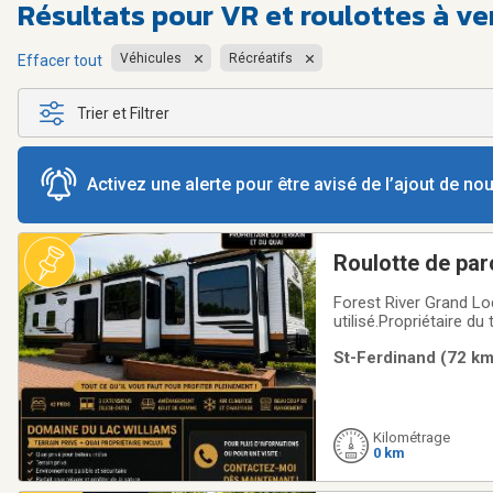
Résultats pour
VR et roulottes à v
Véhicules
Récréatifs
Effacer tout
Trier et Filtrer
Activez une alerte pour être avisé de l’ajout de n
Roulotte de par
Lac William- Ter
Forest River Grand Lodge 42 FK modèl
utilisé.Propriétaire d
intérieur et extérieu
St-Ferdinand (72 km)
main, disponible, mai
Kilométrage
0 km