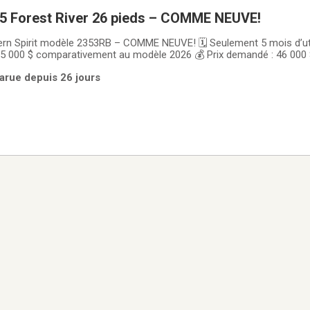
25 Forest River 26 pieds – COMME NEUVE!
hern Spirit modèle 2353RB – COMME NEUVE! 🗓️ Seulement 5 mois d’uti
5 000 $ comparativement au modèle 2026 💰 Prix demandé : 46 000 
Garantie du manufacturier toujours valide ⸻ Une occasion à ne 
arue depuis 26 jours
 à celui-ci se vend actuellement