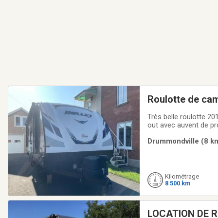
Roulotte de ca
Très belle roulotte 2
out avec auvent de pro
extérieur indépendante
Drummondville (8 km
incluses
Kilométrage
8 500 km
LOCATION DE 