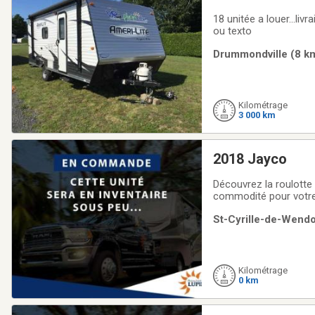
18 unitée a louer...li
ou texto
Drummondville (8 km
Kilométrage
3 000 km
2018 Jayco
Découvrez la roulotte
commodité pour votre
compact tout en offra
St-Cyrille-de-Wendo
petites familles à la
Kilométrage
0 km