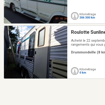
Kilométrage
306 300 km
Roulotte Sunlin
Acheté le 22 septemb
rangements qui vous 
Juin 2022 3 aller-reto
Drummondville (8 km
chauffage. La photo 2 
Kilométrage
0 km