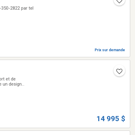
9-350-2822 par tel
Prix sur demande
rt et de
e un design
olos que pour les
14 995 $