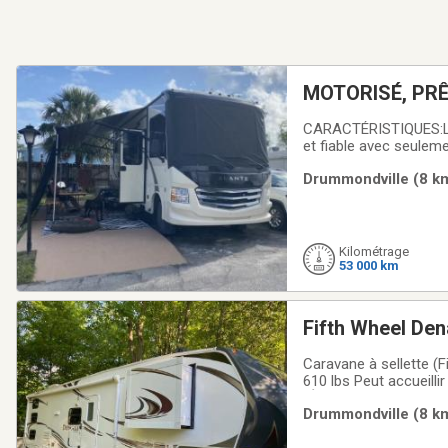
MOTORISÉ, PRÊ
CARACTÉRISTIQUES:Long
et fiable avec seulem
Jusqu’à 6 personnes 
Drummondville (8 km
exceptionnelles, mêm
Kilométrage
53 000 km
Fifth Wheel Den
Caravane à sellette (F
610 lbs Peut accueilli
(Électricité / Propan
Drummondville (8 km
central au propane1 ai