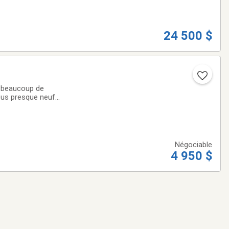
24 500 $
c beaucoup de
eus presque neuf
climatisé et
Négociable
4 950 $