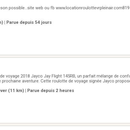
vraison possible...site web ou fb www.locationroulottevrpleinair.com81
) | Parue depuis 54 jours
 de voyage 2018 Jayco Jay Flight 145RB, un parfait mélange de confo
 prochaine aventure. Cette roulotte de voyage signée Jayco propos
nt un espace intérieur bien pensé, idéal autant pour les voyageurs s
ver (11 km) | Parue depuis 2 heures
 recherche dun compagnon de