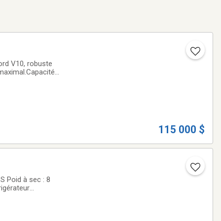
ord V10, robuste
maximal.Capacité :
abilité et douceur
115 000 $
Poid à sec : 8
rigérateur
pane)1 chauffage