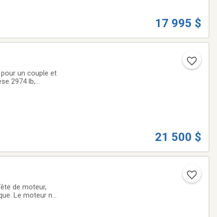
17 995 $
èse 2974 lb,
s extérieurs, jack
21 500 $