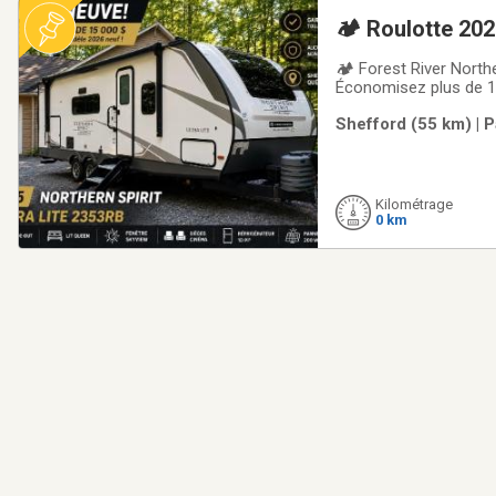
🏕️ Roulotte 20
🏕️ Forest River Nort
Économisez plus de 1
Shefford, Québec ✅ 
Shefford (55 km) | P
modèle 2026 identique
Kilométrage
0 km