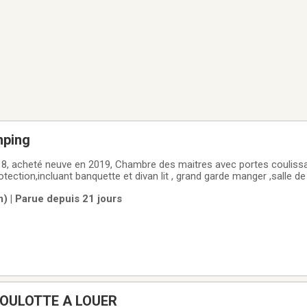
mping
018, acheté neuve en 2019, Chambre des maitres avec portes coulissa
tection,incluant banquette et divan lit , grand garde manger ,salle de
 ,grand coffre de rangement ,auvent électrique ,tapis extérieur, barr
) | Parue depuis 21 jours
ROULOTTE A LOUER