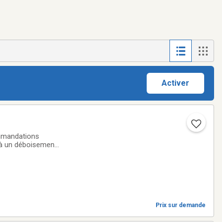
Activer
ommandations
 à un déboisement,
utorisation
Prix sur demande