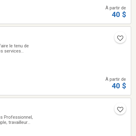
À partir de
40 $
/TVQ , service de
À partir de
40 $
is Professionnel,
le, travailleur
de 45$ à 150$