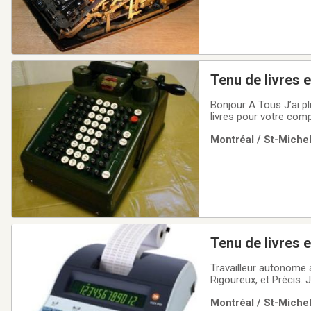
Tenu de livres 
Bonjour A Tous J’ai plus de 1
livres pour votre compagnie, commerce ou O.S.B.L. (
comprennent la produc
Montréal / St-Michel
paies complet (pas de
Tenu de livres 
Travailleur autonome 
Rigoureux, et Précis. 
autonome ainsi que Pr
Montréal / St-Michel
selon votre situation.