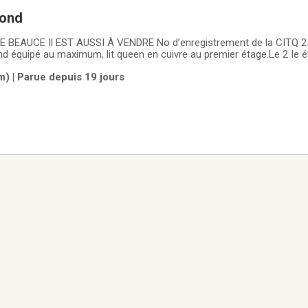
rond
UCE Il EST AUSSI À VENDRE No d’enregistrement de la CITQ 253654 Magnifique
 équipé au maximum, lit queen en cuivre au premier étage.Le 2 Ie étage a 2
een, un boudoir et une chambre de bain avec une douche et un BAI
m) | Parue depuis 19 jours
.A l'écart du