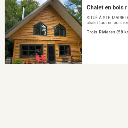
Chalet en bois 
SITUÉ À STE-MARIE DE BEA
chalet tout en bois rond
chambres avec lit qu
Trois-Rivières (58 k
en bois faits à la main