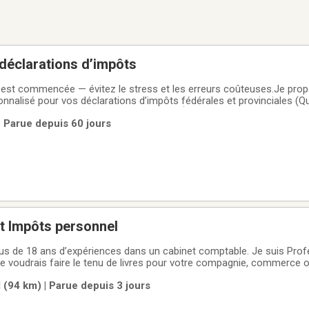
déclarations d’impôts
est commencée — évitez le stress et les erreurs coûteuses.Je prop
onnalisé pour vos déclarations d’impôts fédérales et provinciales (Q
x arrivants,
| Parue depuis 60 jours
assistés sociaux, chômeurs, …• Optimisation
et Impôts personnel
 18 ans d’expériences dans un cabinet comptable. Je suis Professionnel,
Je voudrais faire le tenu de livres pour votre compagnie, commerce ou
.S.B.L) Mes services comprennent la production des différents rappor
 (94 km) | Parue depuis 3 jours
a TPS/TVH/TVQ ,