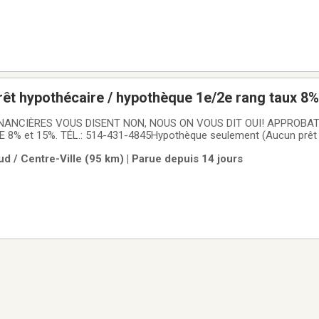
prêt hypothécaire / hypothèque 1e/2e rang taux 8
INANCIÈRES VOUS DISENT NON, NOUS ON VOUS DIT OUI! APPROBAT
el)Prêt
lles à 15 millionsTermes de 3 à 24 mois renouvelables. Vous payez l
d / Centre-Ville (95 km) | Parue depuis 14 jours
tal intérêts.• Consolidation de dettes• Avis