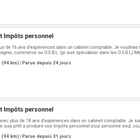
et Impôts personnel
6 ans d’expériences dans un cabinet comptable. Je voudrais faire le tenu de
je suis spécialiser dans les O.S.B.L) Mes services
tion des différents rapports dans les dossiers suivant :La TPS/TVH
 (94 km) | Parue depuis 24 jours
 CCQ S.V.P.)
et Impôts personnel
avec plus de 18 ans d’expériences dans un cabinet comptable. Je su
Je suis prêt a produire vos Impôts personnel pour personne seul, coup
opriétaire de maison a revenu (incluant les RL-31).Mes prix varient 
 (94 km) | Parue depuis 31 jours
je peu aussi