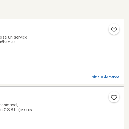
ose un service
uébec et
Prix sur demande
 O.S.B.L. (je suis
ts dans les