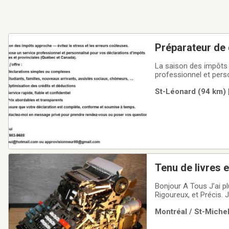
Préparateur de 
La saison des impôts 
professionnel et pers
Canada).Ce que j’offre :• Déclarations simples ou complexes• Étudiants, familles, nouveau
St-Léonard (94 km) 
Tenu de livres 
Bonjour A Tous J’ai plus de
Rigoureux, et Précis. 
spécialisé dans les O
Montréal / St-Michel
dossiers suivants :L