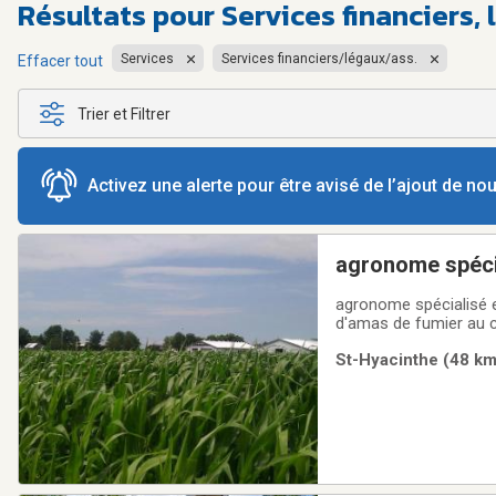
Résultats pour
Services financiers,
Services
Services financiers/légaux/ass.
Effacer tout
Trier et Filtrer
Activez une alerte pour être avisé de l’ajout de n
agronome spéci
agronome spécialisé 
d'amas de fumier au c
remblais de fossé et 
St-Hyacinthe (48 km)
ministérielle pour aug