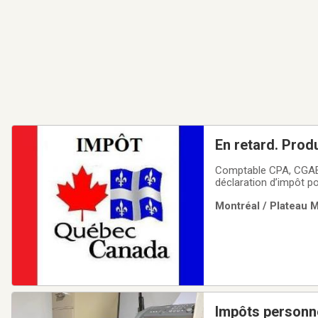
En retard. Prod
Comptable CPA, CGAEn 
déclaration d’impôt po
vos économies fiscales
Montréal / Plateau M
frais médicaux, donat
Impôts personne