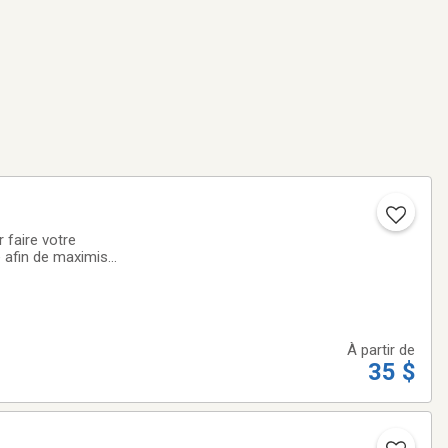
 faire votre
e afin de maximiser
 de scolarité,
À partir de
35 $