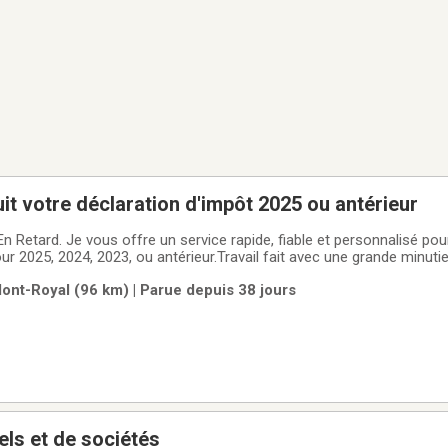
uit votre déclaration d'impôt 2025 ou antérieur
Retard. Je vous offre un service rapide, fiable et personnalisé pour
ur 2025, 2024, 2023, ou antérieur.Travail fait avec une grande minuti
 en vous faisant profiter de tous les crédits disponibles (REER, frais
ont-Royal (96 km) | Parue depuis 38 jours
ion,
ls et de sociétés