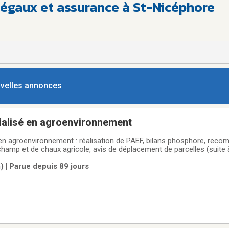
 légaux et assurance à St-Nicéphore
ouvelles annonces
alisé en agroenvironnement
en agroenvironnement : réalisation de PAEF, bilans phosphore, rec
hamp et de chaux agricole, avis de déplacement de parcelles (suite
de digues de roches, etc.), déclaration de conformité et demande d'a
 | Parue depuis 89 jours
menter le cheptel,