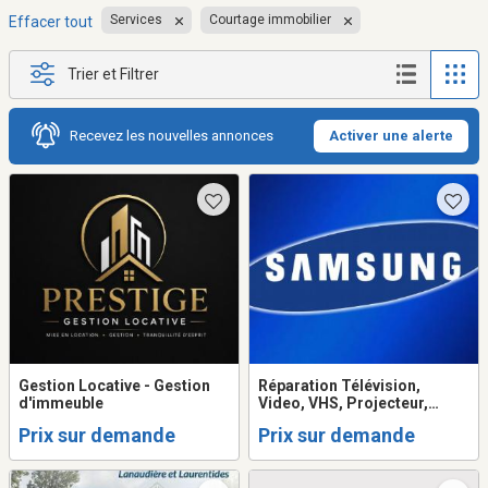
Services
Courtage immobilier
Effacer tout
Trier et Filtrer
Recevez les nouvelles annonces
Activer une alerte
Gestion Locative - Gestion
Réparation Télévision,
d'immeuble
Video, VHS, Projecteur,
Système de son, Table
Prix sur demande
Prix sur demande
tournante, Ordinateur