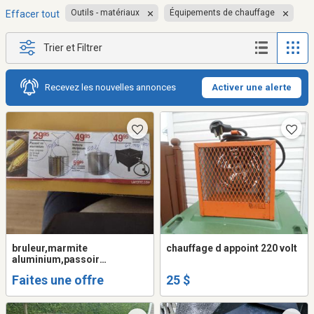
Outils - matériaux
Équipements de chauffage
Effacer tout
Trier et Filtrer
Recevez les nouvelles annonces
Activer une alerte
bruleur,marmite
chauffage d appoint 220 volt
aluminium,passoir
aluminium
Faites une offre
25 $