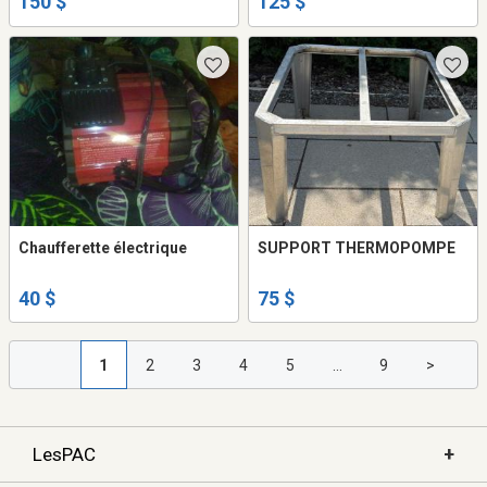
150 $
125 $
Chaufferette électrique
SUPPORT THERMOPOMPE
40 $
75 $
1
2
3
4
5
...
9
>
+
LesPAC