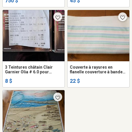
750 $
45 $
3 Teintures châtain Clair
Couverte à rayures en
Garnier Olia # 6.0 pour
flanelle couverture à bandes
femmes
bleu rose verte drap d'hôpital
8 $
22 $
vintage rayé