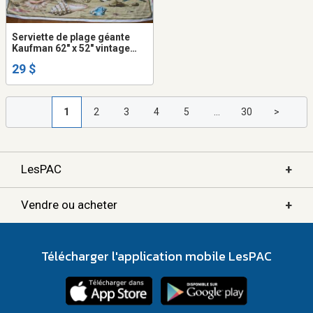
Serviette de plage géante
Kaufman 62" x 52" vintage
grand format faite au Brézil
29 $
1
2
3
4
5
...
30
>
+
LesPAC
+
Vendre ou acheter
Télécharger l'application mobile LesPAC