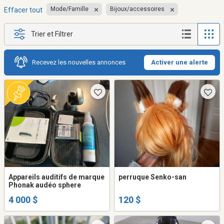
Mode/Famille
Bijoux/accessoires
Effacer tout
Trier et Filtrer
Recevez les nouvelles annonces
Activer une alerte
Appareils auditifs de marque
perruque Senko-san
Phonak audéo sphere
4 000 $
120 $