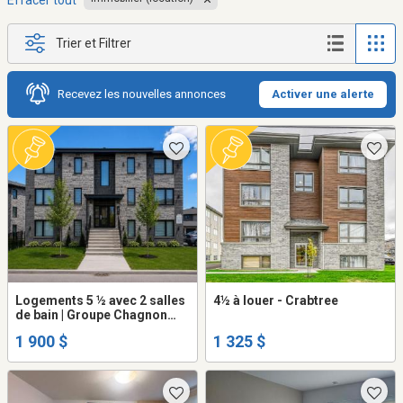
Effacer tout
Trier et Filtrer
Recevez les nouvelles annonces
Activer une alerte
Logements 5 ½ avec 2 salles
4½ à louer - Crabtree
de bain | Groupe Chagnon
Immobilier 🌳
1 900 $
1 325 $