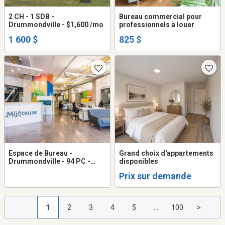
2 CH - 1 SDB -
Bureau commercial pour
Drummondville - $1,600 /mo
professionnels à louer
1 600 $
825 $
Espace de Bureau -
Grand choix d'appartements
Drummondville - 94 PC -
disponibles
(Étage 1) - $1 /mo
Prix sur demande
1
2
3
4
5
...
100
>