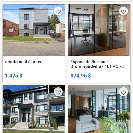
condo neuf à louer
Espace de Bureau -
Drummondville - 101 PC -
(Étage 2) - $875 /mo
1 475 $
874,96 $