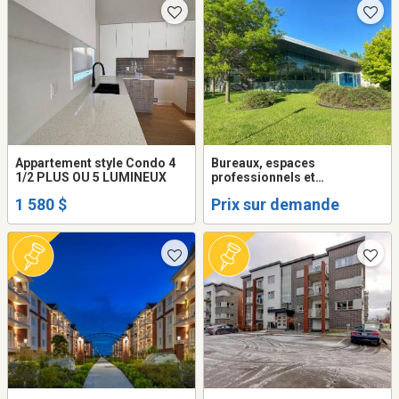
Appartement style Condo 4
Bureaux, espaces
1/2 PLUS OU 5 LUMINEUX
professionnels et
entreposage à louer |
1 580 $
Prix sur demande
Drummondville