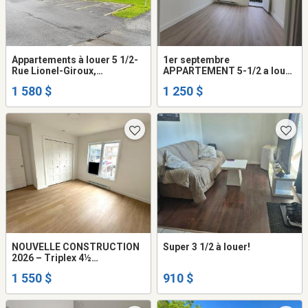
Appartements à louer 5 1/2-
1er septembre
Rue Lionel-Giroux,
APPARTEMENT 5-1/2 a louer
Drummondville
Drummondville
1 580 $
1 250 $
NOUVELLE CONSTRUCTION
Super 3 1/2 à louer!
2026 – Triplex 4½
MODERNES
1 550 $
910 $