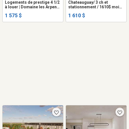
Logements de prestige 4 1/2
Chateauguay/ 3 ch et
à louer | Domaine les Arpents
stationnement / 1610$ mois-
Verts 🌳
Octobre 2026
1 575 $
1 610 $