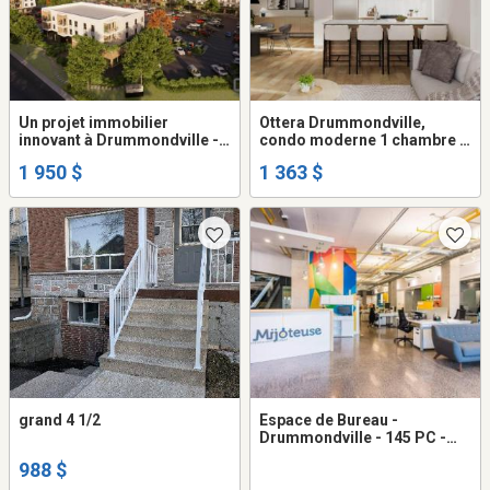
Un projet immobilier
Ottera Drummondville,
innovant à Drummondville -
condo moderne 1 chambre à
Condo / appartement /
louer - appartement /
1 950 $
1 363 $
logement à louer
logement
grand 4 1/2
Espace de Bureau -
Drummondville - 145 PC -
(Étage 1) - $1 /mo
988 $