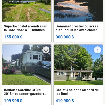
Superbe chalet à vendre sur
Domaine forestier 53 acres
la Côte-Nord à 30 minutes
autour d'un lac avec chalet
des services
en Mauricie
155 000 $
300 000 $
Roulotte Satellite CF3910
Chalet 4 saisons au bord du
2018 + cabanon+gazebo +
lac Ruel
BBQ Coleman+foyer sur son
109 995 $
419 900 $
site clé en main