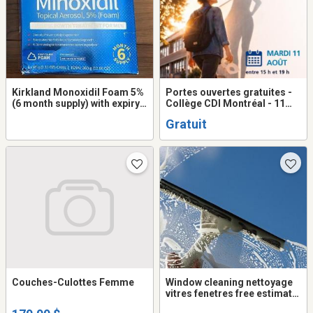
Kirkland Monoxidil Foam 5%
Portes ouvertes gratuites -
(6 month supply) with expiry
Collège CDI Montréal - 11
Feb '27
août
Gratuit
Couches-Culottes Femme
Window cleaning nettoyage
vitres fenetres free estimate
nettoyage gouttieres gutters