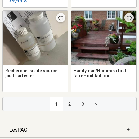
179,99 $
Recherche eau de source
Handyman/Homme a tout
,puits artésien...
faire - ont fait tout
1
2
3
>
+
LesPAC