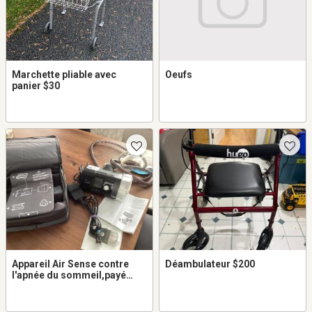
Marchette pliable avec
Oeufs
panier $30
Appareil Air Sense contre
Déambulateur $200
l'apnée du sommeil,payé
1695,00$ nettoyé tous les
soirs, payé 1695,00$ pour
300,00$ - argent comptant