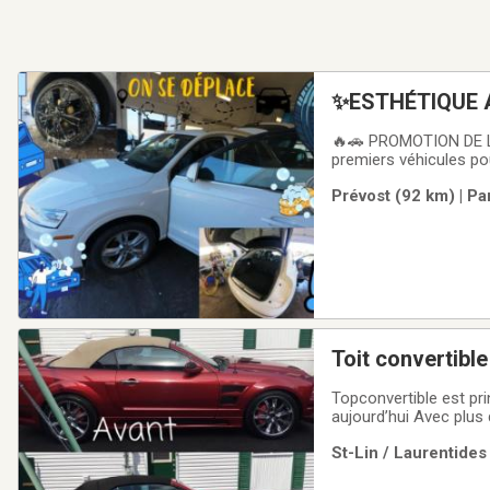
✨ESTHÉTIQUE 
DETAILING À D
🔥🚗 PROMOTION DE
premiers véhicules pou
Britannique.Pour cet
Prévost (92 km) | Pa
qui réservent.Nous so
Topconvertible est pr
aujourd’hui Avec plus
que les particuliers. 
St-Lin / Laurentides
l’original. Pour une