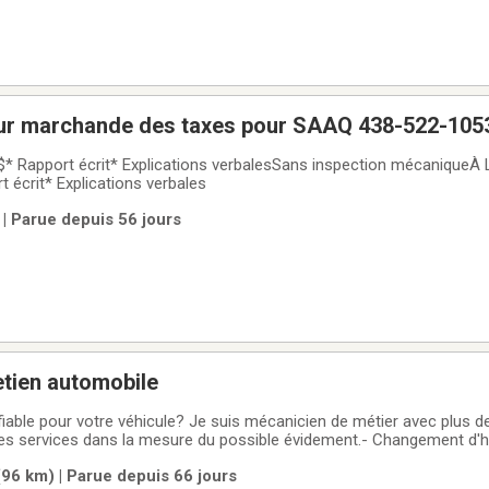
eur marchande des taxes pour SAAQ 438-522-105
EXTÉRIEUR À
partir de 150$* Rapport écrit* Explications verbales
| Parue depuis 56 jours
etien automobile
fiable pour votre véhicule? Je suis mécanicien de métier avec plus d
ses services dans la mesure du possible évidement.- Changement d'hu
t de pneus - Diagnostics de base - Entretien général- Inspection e
96 km) | Parue depuis 66 jours
ide et travail