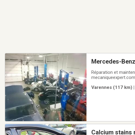
Mercedes-Benz 
Réparation et mainten
mecaniqueexpert.com
disponible sur place.Salles d’attente se
Varennes (117 km) |
DISPONIBLES* Spécia
Calcium stains 