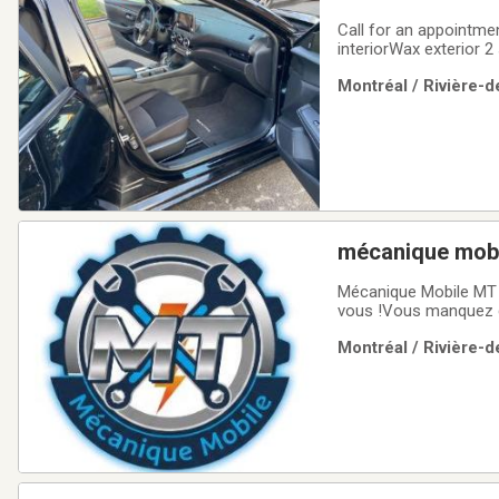
Call for an appointmen
interiorWax exterior 
compound to get rid o
Montréal / Rivière-d
mécanique mobi
Mécanique Mobile MT – 
vous !​Vous manquez d
efficace, directement 
Montréal / Rivière-d
réorganiser votre jour