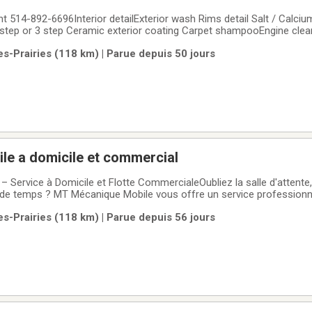
t 514-892-6696Interior detailExterior wash Rims detail Salt / Calciu
2 step or 3 step Ceramic exterior coating Carpet shampooEngine clea
f foggy look
es-Prairies (118 km) | Parue depuis 50 jours
le a domicile et commercial
Service à Domicile et Flotte Commerciale​Oubliez la salle d'attente,
e temps ? MT Mécanique Mobile vous offre un service professionne
à votre domicile ou sur votre lieu de travail. Plus besoin de remorqu
es-Prairies (118 km) | Parue depuis 56 jours
née.​Nos Services