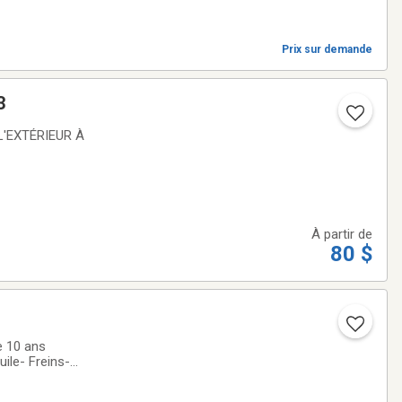
Prix sur demande
3
À partir de
80 $
e 10 ans
ile- Freins-
t réparations