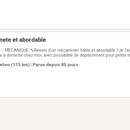
nete et abordable
– MÉCANIQUE 🔧Besoin d’un mécanicien fiable et abordable ?Je fais
 à domicile chez moi, avec possibilité de déplacement pour petits t
reins✔️ Suspension✔️ Bearing / roulement✔️ Ball joint✔️ Link kit✔️ E
elieu (115 km) | Parue depuis 85 jours
ail propre, prix