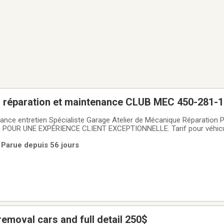
réparation et maintenance CLUB MEC 450-281-1
ance entretien Spécialiste Garage Atelier de Mécanique Réparation 
 POUR UNE EXPÉRIENCE CLIENT EXCEPTIONNELLE. Tarif pour véhicu
mi-privées 450-281-1053 *12 VÉHICULES DE COURTOISIE
 Parue depuis 56 jours
listes : Mercedes-Benz Porsche BMW MINI
removal cars and full detail 250$