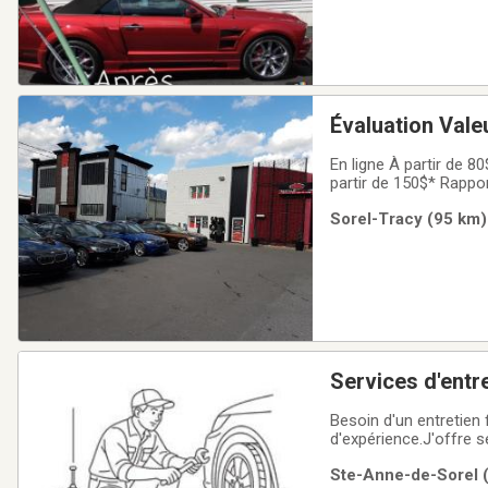
Évaluation Val
En ligne À partir de 80$* Rapport écrit* Explications verbalesSans inspection mécaniqueÀ L'
Sorel-Tracy (95 km) 
Services d'entr
Besoin d'un entretien 
d'expérience.J'offre 
Suspension- Changemen
Ste-Anne-de-Sorel (
mineures - Service rap