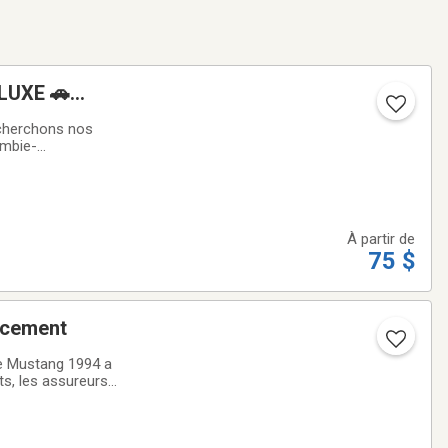
LUXE 🚗
herchons nos
ombie-
remiers clients
À partir de
75 $
tion et remplacement
de Mustang 1994 a
ts, les assureurs
même supérieur à