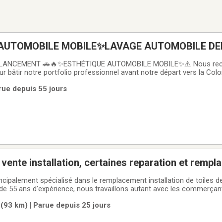
AUTOMOBILE MOBILE✨LAVAGE AUTOMOBILE DE
OMICILE
 LANCEMENT 🚗🔥✨ESTHÉTIQUE AUTOMOBILE MOBILE✨⚠️ Nous rec
r bâtir notre portfolio professionnel avant notre départ vers la Col
te raison, nous offrons RABAIS DE LANCEMENT de 20 à 30 % aux 20 p
rue depuis 55 jours
mmes deux passionnés ayant déjà travaillé
Toit convertible vente installation, certaines repara
incipalement spécialisé dans le remplacement installation de toiles 
 de 55 ans d’expérience, nous travaillons autant avec les commerçan
Nous offrons un produit de très haute qualité, souvent identique ou 
 (93 km) | Parue depuis 25 jours