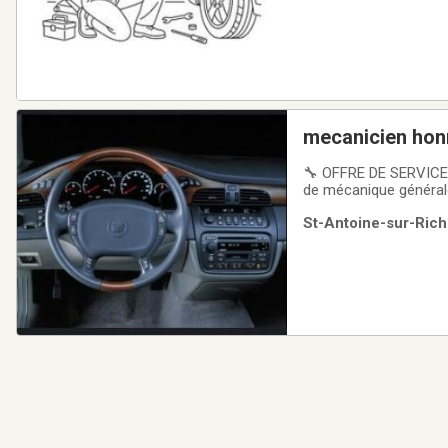
mecanicien hon
🔧 OFFRE DE SERVICE 
de mécanique générale
Changement d’huile✔️ F
St-Antoine-sur-Rich
Diagnostic de baseTrav