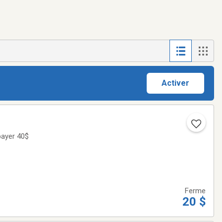
Activer
payer 40$
Ferme
20 $