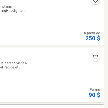
m stains
ningHeadlights
À partir de
250 $
 le garage vient à
l, rapide et
age ou de
Ferme
90 $