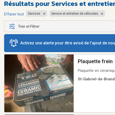
Résultats pour
Services et entreti
Services
Service et entretien de véhicules
Effacer tout
Trier et Filtrer
Activez une alerte pour être avisé de l’ajout de n
Plaquette frein
Plaquette en céramiqu
St-Gabriel-de-Brand