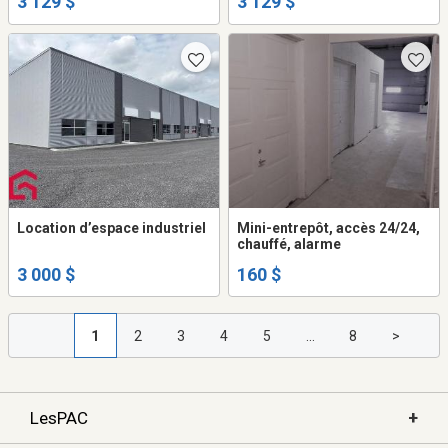
3 129 $
3 129 $
Location d’espace industriel
Mini-entrepôt, accès 24/24,
chauffé, alarme
3 000 $
160 $
1
2
3
4
5
...
8
>
+
LesPAC