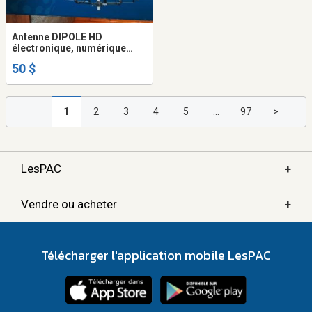
Antenne DIPOLE HD
électronique, numérique
multidirectionnelle
50 $
extérieure 8 éléments
HUF/VHF
1
2
3
4
5
...
97
>
+
LesPAC
+
Vendre ou acheter
Télécharger l'application mobile LesPAC