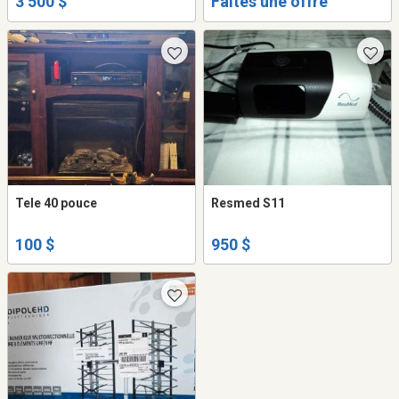
3 500 $
Faites une offre
Tele 40 pouce
Resmed S11
100 $
950 $