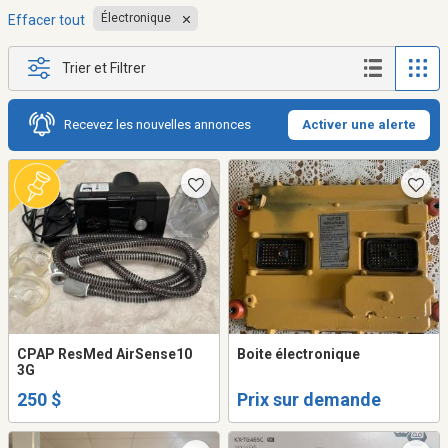
Électronique
Effacer tout
Trier et Filtrer
Recevez les nouvelles annonces
Activer une alerte
CPAP ResMed AirSense10
Boite électronique
3G
250 $
Prix sur demande