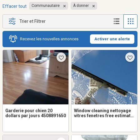
Communautaire
À donner
Effacer tout
Trier et Filtrer
Recevez les nouvelles annonces
Activer une alerte
Garderie pour chien 20
Window cleaning nettoyage
dollars par jours 4508891650
vitres fenetres free estimate
nettoyage gouttieres gutters